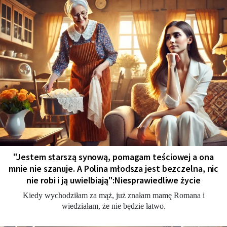
"Jestem starszą synową, pomagam teściowej a ona
mnie nie szanuje. A Polina młodsza jest bezczelna, nic
nie robi i ją uwielbiają":Niesprawiedliwe życie
Kiedy wychodziłam za mąż, już znałam mamę Romana i
wiedziałam, że nie będzie łatwo.