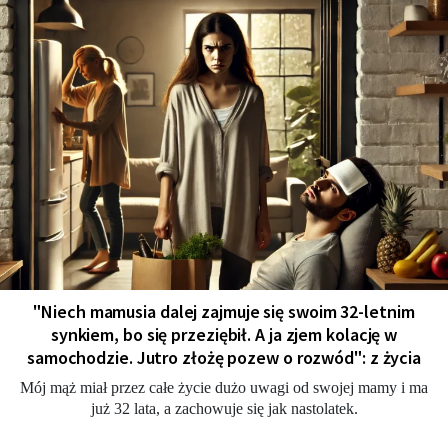
"Niech mamusia dalej zajmuje się swoim 32-letnim
synkiem, bo się przeziębił. A ja zjem kolację w
samochodzie. Jutro złożę pozew o rozwód": z życia
Mój mąż miał przez całe życie dużo uwagi od swojej mamy i ma
już 32 lata, a zachowuje się jak nastolatek.