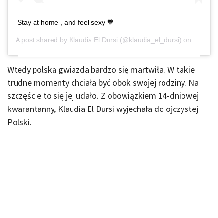
Stay at home , and feel sexy 💙
A post shared by
Klaudia El Dursi
(@klaudia_el_dursi) on
Mar 28,
Wtedy polska gwiazda bardzo się martwiła. W takie
trudne momenty chciała być obok swojej rodziny. Na
szczęście to się jej udało. Z obowiązkiem 14-dniowej
kwarantanny, Klaudia El Dursi wyjechała do ojczystej
Polski.