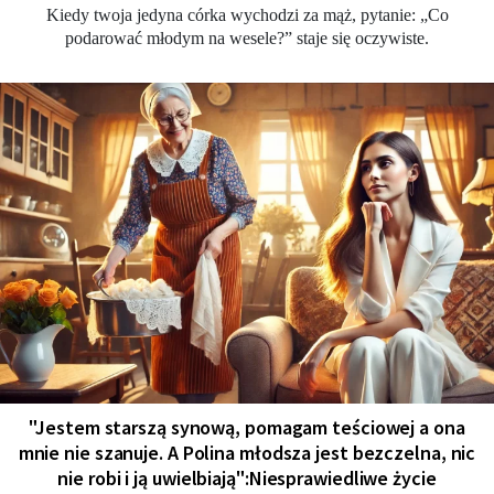
Kiedy twoja jedyna córka wychodzi za mąż, pytanie: „Co
podarować młodym na wesele?” staje się oczywiste.
"Jestem starszą synową, pomagam teściowej a ona
mnie nie szanuje. A Polina młodsza jest bezczelna, nic
nie robi i ją uwielbiają":Niesprawiedliwe życie