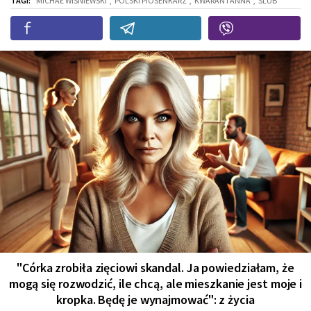
TAGI:
MICHAŁ WIŚNIEWSKI
,
POLSKI PIOSENKARZ
,
KWARANTANNA
,
ŚLUB
"Córka zrobiła zięciowi skandal. Ja powiedziałam, że
mogą się rozwodzić, ile chcą, ale mieszkanie jest moje i
kropka. Będę je wynajmować": z życia