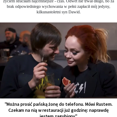
życiem straciłam najcenniejsze - czas. Odwet nie trwał długo, bo za
brak odpowiedniego wychowania w pełni zapłacił mój jedyny,
kilkunastoletni syn Dawid.
"Można prosić pańską żonę do telefonu. Mówi Rustem.
Czekam na nią w restauracji już godzinę: naprawdę
jestem zagubiony"