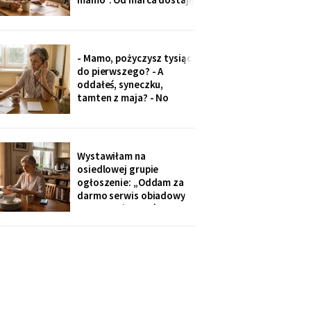
czterysta złotych więcej.
I od marca syn co miesiąc
wyciąga rękę: „przecież
to tatowe pieniądze, a
- Mamo, pożyczysz tysiąc
tata by chciał pomagać
do pierwszego? - A
nam, nie tobie".
oddałeś, syneczku,
tamten z maja? - No
wiesz co, z tobą się nie da
rozmawiać. Odłożył
słuchawkę. Pięć minut
później zadzwoniła
Wystawiłam na
synowa. Zaczęła od tego,
osiedlowej grupie
że „babcia podobno robi
ogłoszenie: „Oddam za
problemy".
darmo serwis obiadowy
na dwanaście osób,
nieużywany od pięciu lat.
Powód: nie mam już dla
kogo nakrywać". W dwie
godziny napisało
czterdzieści obcych osób.
Z rodziny - nikt, choć
wszyscy tam siedzą.