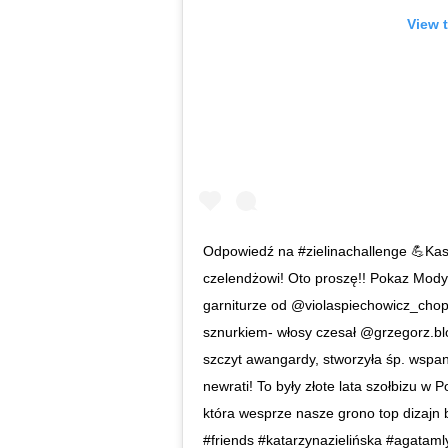
View 
Odpowiedź na #zielinachallenge 💪Kas
czelendżowi! Oto proszę!! Pokaz Mody
garniturze od @violaspiechowicz_chopi
sznurkiem- włosy czesał @grzegorz.blo
szczyt awangardy, stworzyła śp. wspa
newrati! To były złote lata szołbizu w 
która wesprze nasze grono top dizajn b
#friends #katarzynazielińska #agatam