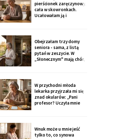
Wieczorem zadzwonił i
pierścionek zaręczynowy,
długo milczał w
cała w skowronkach.
słuchawce - pierwszy raz
Ucałowałam ją i
od lat
powiedziałam tylko
jedno: „załóż osobne
konto, dziecko, i nigdy
go nie zamykaj". Zdziwiła
Obejrzałam trzy domy
się, mama się obruszyła.
seniora - sama, z listą
Kiedyś zrozumie - ja
pytań w zeszycie. W
zrozumiałam o
„Słonecznym" mają chór,
czterdzieści lat za
bibliotekę i balkony na
południe. Wpłaciłam
zadatek za pokój z
widokiem na sad i
W przychodni młoda
podpisałam papiery.
lekarka przyjrzała mi się
Dzieciom powiem po
znad okularów: „Pani
fakcie - niech raz
profesor? Uczyła mnie
dowiedzą się ostatnie.
pani polskiego w drugim
liceum!". Przyjęła mnie
bez kolejki, a na koniec
ucałowała w oba policzki.
Wnuk może u mnie jeść
Córka wieczorem
tylko to, co synowa
zapytała tylko, czy przy