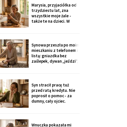
Dwadzieścia lat woziłam
Marysia, przyjaciółka od
im niedzielne obiady.
trzydziestu lat, zna
Karton stoi w
wszystkie moje żale -
przedpokoju trzeci dzień
także te na dzieci. W
- nie
niedzielę zobaczyłam u
wnuczki zdjęcia z chrzcin:
przy stole, obok mojej
córki, siedziała Marysia.
Synowa przeszła po moim
Mnie nie zaproszono.
mieszkaniu z telefonem i
Córka wyjaśniła krótko:
listą: gniazdka bez
„Marysia tak
zaślepek, dywan „jeździ",
garnki w zasięgu małej.
Dwie strony poprawek -
„inaczej nie będziemy jej
przywozić". Zaślepki
Syn stracił pracę tuż
kupiłam w poniedziałek.
przed ratą kredytu. Nie
Własną trójkę
poprosił o pomoc - za
wychowałam bez ani
dumny, cały ojciec.
jednej.
Przelałam im z lokaty
piętnaście tysięcy, w
tytule wpisałam „zaległy
prezent ślubny".
Wnuczka pokazała mi