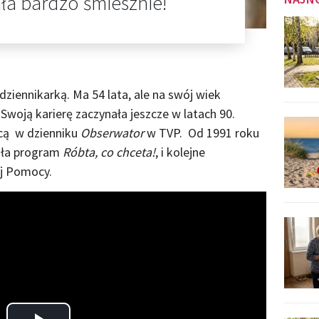
ła bardzo śmiesznie!
dziennikarką. Ma 54 lata, ale na swój wiek
 Swoją karierę zaczynała jeszcze w latach 90.
cą w dzienniku
Obserwator
w TVP. Od 1991 roku
iła program
Róbta, co chceta!
, i kolejne
ej Pomocy.