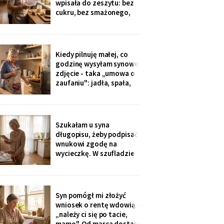
wpisała do zeszytu: bez
okazji wzięłam receptę
cukru, bez smażonego,
na
bez „białej mąki". W
czwartek poprosił o
pajdę ze smalcem i
ogórkiem - nie umiałam
Kiedy pilnuję małej, co
odmówić. Wieczorem
godzinę wysyłam synowej
przyszła wiadomość:
zdjęcie - taka „umowa o
„proszę traktować
zaufaniu": jadła, spała,
zeszyt poważnie, inaczej
rysuje. W czwartek
piekłyśmy babeczki i
zapomniałam o
czternastej. Siedem
Szukałam u syna
minut później dzwonił
długopisu, żeby podpisać
telefon: „czemu nie ma
wnukowi zgodę na
zdjęcia, coś się stało?!".
wycieczkę. W szufladzie
Babeczki
leżały broszury trzech
domów seniora. Przy tym
pod Grójcem ktoś dopisał
ołówkiem: «od
Syn pomógł mi złożyć
stycznia?».
wniosek o rentę wdowią -
„należy ci się po tacie,
mamo". Od marca dostaję