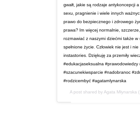
gwałt, jakie są rodzaje antykoncepcji
sexu, pragnienie i wiele innych ważny
prawo do bezpiecznego i zdrowego życ
prawa? Im więcej normalnie, szczerze,
rozmawiać z naszymi dziećmi także w s
spełnione życie. Człowiek nie jest i n
instastories. Dziękuję za przemiły w
#edukacjaseksualna #prawodowiedzy 
#szacunekiwsparcie #nadobranoc #zdr
#rodzicembyć #agatamlynarska
A post shared by
Agata Młynarska
(