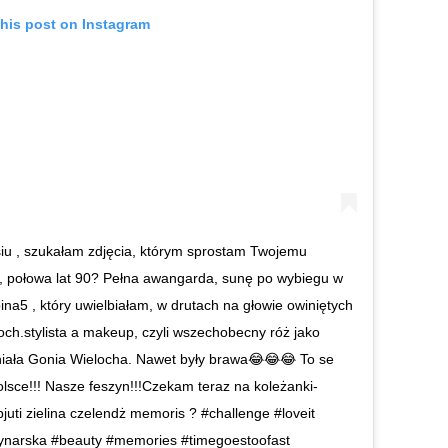
this post on Instagram
iu , szukałam zdjęcia, którym sprostam Twojemu
, połowa lat 90? Pełna awangarda, sunę po wybiegu w
na5 , który uwielbiałam, w drutach na głowie owiniętych
ch.stylista a makeup, czyli wszechobecny róż jako
niała Gonia Wielocha. Nawet były brawa😂😂😂 To se
Polsce!!! Nasze feszyn!!!Czekam teraz na koleżanki-
juti zielina czelendż memoris ? #challenge #loveit
lynarska #beauty #memories #timegoestoofast