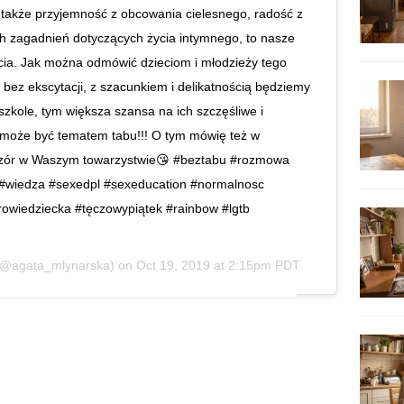
 a także przyjemność z obcowania cielesnego, radość z
ch zagadnień dotyczących życia intymnego, to nasze
ia. Jak można odmówić dzieciom i młodzieży tego
 bez ekscytacji, z szacunkiem i delikatnością będziemy
zkole, tym większa szansa na ich szczęśliwe i
ie może być tematem tabu!!! O tym mówię też w
ieczór w Waszym towarzystwie😘 #beztabu #rozmowa
#wiedza #sexedpl #sexeducation #normalnosc
owiedziecka #tęczowypiątek #rainbow #lgtb
@agata_mlynarska) on
Oct 19, 2019 at 2:15pm PDT