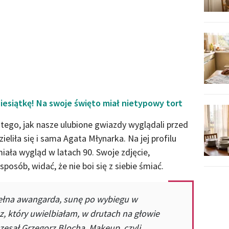
iesiątkę! Na swoje święto miał nietypowy tort
tego, jak nasze ulubione gwiazdy wyglądali przed
eliła się i sama Agata Młynarka. Na jej profilu
ała wygląd w latach 90. Swoje zdjęcie,
posób, widać, że nie boi się z siebie śmiać.
Pełna awangarda, sunę po wybiegu w
cz, który uwielbiałam, w drutach na głowie
esał Grzegorz Blocha. Makeup, czyli