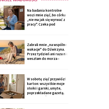
Na badania kontrolne
wozi mnie zięć, bo córka
„nie ma jak się wyrwać z
pracy". Czeka pod
przychodnią z termosem i
drożdżówką, żonie nic nie
mówi. W zeszły czwartek
powiedział cicho: „niech
Zabrali mnie „na wspólne
się mama na nią nie
wakacje" do Dźwirzyna.
gniewa. Ona zapomina, że
Przez tydzień ani razu nie
mama nie będzie
weszłam do morza -
pilnowałam dzieci, kiedy
młodzi „korzystali z
życia". W drodze
powrotnej syn zapytał: „i
W sobotę zięć przywiózł
jak, mamo, odpoczęłaś?".
karton: wszystkie moje
Piasek przywiozłam tylko
słoiki i garnki, umyte,
w butach, z placu
poprzekładane gazetą.
„Synowa mówi, że już nie
trzeba, mamo, zamawiają
teraz z aplikacji".