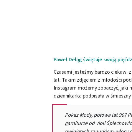
Paweł Deląg świętuje swoją pięćdz
Czasami jesteśmy bardzo ciekawi z 
lat. Takim zdjęciem z młodości podzi
Instagram możemy zobaczyć, jaki mi
dziennikarka podpisała w śmieszny s
Pokaz Mody, połowa lat 90? 
garniturze od Violi Śpiechowi
owiniętych sznurkiem-włosy cz