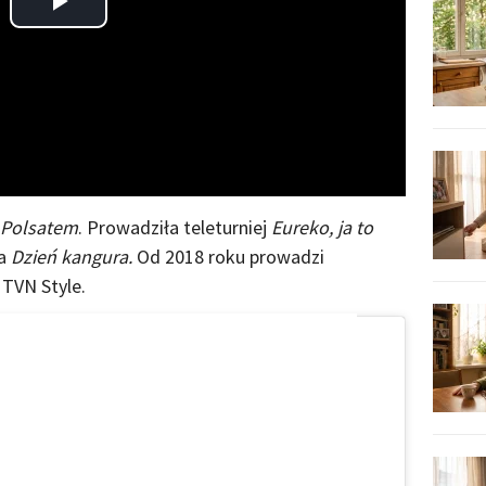
Play
Video
Polsatem
. Prowadziła teleturniej
Eureko, ja to
ła
Dzień kangura.
Od 2018 roku prowadzi
TVN Style.