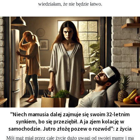
wiedziałam, że nie będzie łatwo.
"Niech mamusia dalej zajmuje się swoim 32-letnim
synkiem, bo się przeziębił. A ja zjem kolację w
samochodzie. Jutro złożę pozew o rozwód": z życia
Mój mąż miał przez całe życie dużo uwagi od swojej mamy i ma