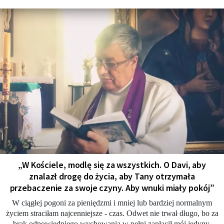
„W Kościele, modlę się za wszystkich. O Davi, aby
znalazł drogę do życia, aby Tany otrzymała
przebaczenie za swoje czyny. Aby wnuki miały pokój”
W ciągłej pogoni za pieniędzmi i mniej lub bardziej normalnym
życiem straciłam najcenniejsze - czas. Odwet nie trwał długo, bo za
brak odpowiedniego wychowania w pełni zapłacił mój jedyny,