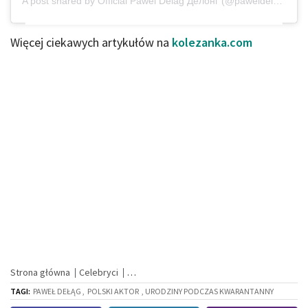
A post shared by
Official Pawel Delag Делонг
(@paweldelag) on
Więcej ciekawych artykułów na
kolezanka.com
Strona główna
Celebryci
TAGI:
PAWEŁ DEŁĄG ,
POLSKI AKTOR
, URODZINY PODCZAS KWARANTANNY