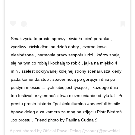
Smak życia to proste sprawy : światło- cień poranka ,
życzliwy uścisk dłoni na dzień dobry , czarna kawa
niesłodzona , harmonia pracy zespołu ludzi , którzy znają
się na tym co robią i kochają to robić , jajka na miękko 4
min , szelest odkrywanej kolejnej strony scenariusza kiedy
pada komenda stop , spacer nocą po gorącym dniu po
pustym mieście ... tych lubię jest tysiące , i każdego dnia
ten festiwal przyjemności trwa niezmienianie od tylu lat . Po
prostu prosta historia #polskakulturalna #peacefull #smile
#paweldelag a za kamera za mną na zdjęciu Piotr Biedroń
„po prostu „ Friend photo by Paulina Cudna :)
A post shared by
Official Pawel Delag Делонг
(@paweldelag) on