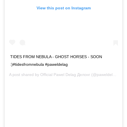
View this post on Instagram
TIDES FROM NEBULA - GHOST HORSES - SOON
:)#tidesfromnebula #paweldelag
A post shared by
Official Pawel Delag Делонг
(@paweldelag) on