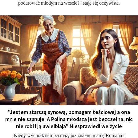
podarować młodym na wesele?” staje się oczywiste.
"Jestem starszą synową, pomagam teściowej a ona
mnie nie szanuje. A Polina młodsza jest bezczelna, nic
nie robi i ją uwielbiają":Niesprawiedliwe życie
Kiedy wychodziłam za mąż, już znałam mamę Romana i