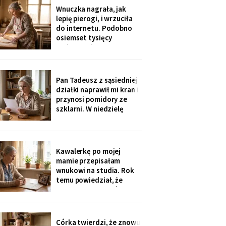
rozliczenie: „twoja
Wnuczka nagrała, jak
połowa za opiekunkę,
lepię pierogi, i wrzuciła
osiem tysięcy. Mama by
do internetu. Podobno
tak chciała".
osiemset tysięcy
wyświetleń - ludzie z
całej Polski piszą, że
przypominam im ich
babcie. Córka obejrzała
Pan Tadeusz z sąsiedniej
dwa razy i powiedziała
działki naprawił mi kran i
tylko: „Mamo, mogłaś
przynosi pomidory ze
chociaż zdjąć ten stary
szklarni. W niedzielę
fartuch".
dzieci przyjechały oboje,
bez wnuków, na
„poważną rozmowę o
przyszłości". Syn położył
Kawalerkę po mojej
na stole kartkę z
mamie przepisałam
punktami. Pierwszy
wnukowi na studia. Rok
przeczytałam do góry
temu powiedział, że
nogami
musiał ją sprzedać, „bo
nie dawał rady z
opłatami". W środę
spotkałam dawną
Córka twierdzi, że znowu