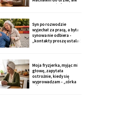
Zamówiłam - kierowca
nie przyszłaś". Żadnego
poczekał
zaproszenia nie
dostałam - przedszkole
przekazuje je przez
Syn po rozwodzie
rodziców. Córka
wyjechał za pracą, a była
wzruszyła ramionami:
synowa nie odbiera -
„No zapomniałam, mamo,
„kontakty proszę ustalać
tyle się teraz
przez adwokata".
Wnuków nie widziałam od
Wielkanocy. W czwartek
na rynku młodszy mnie
Moja fryzjerka, myjąc mi
zobaczył, wyrwał jej się z
głowę, zapytała
ręki i przybiegł. Zdążyłam
ostrożnie, kiedy się
tylko przytulić.
wyprowadzam - „córka
mówiła u nas w salonie,
że mieszkanie pójdzie na
sprzedaż, szuka już pani
czegoś mniejszego".
Niczego nie szukam. Nic
nie sprzedaję.