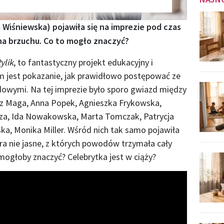
Wiśniewska) pojawiła się na imprezie pod czas
 na brzuchu. Co to mogło znaczyć?
ylik
, to fantastyczny projekt edukacyjny i
m jest pokazanie, jak prawidłowo postępować ze
wymi. Na tej imprezie było sporo gwiazd między
sz Maga, Anna Popek, Agnieszka Frykowska,
za, Ida Nowakowska, Marta Tomczak, Patrycja
ska, Monika Miller. Wśród nich tak samo pojawiła
ra nie jasne, z których powodów trzymała cały
mogłoby znaczyć? Celebrytka jest w ciąży?