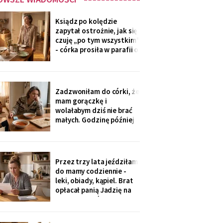
Ksiądz po kolędzie
zapytał ostrożnie, jak się
czuję „po tym wszystkim"
- córka prosiła w parafii o
modlitwę, bo „mama
zdziwaczała na starość i
odcina się od rodziny". To
ja co niedzielę czekam z
Zadzwoniłam do córki, że
obiadem. Ostatni raz
mam gorączkę i
przyszli we wrześniu.
wolałabym dziś nie brać
małych. Godzinę później
stali w drzwiach: „Mamo,
oni już przechorowali, nic
im nie będzie". O piątej
przyszedł SMS: „Podasz
Przez trzy lata jeździłam
im obiad? Wrócimy
do mamy codziennie -
głodni".
leki, obiady, kąpiel. Brat
opłacał panią Jadzię na
kilka poranków w
tygodniu. Tydzień po
pogrzebie przysłał mi