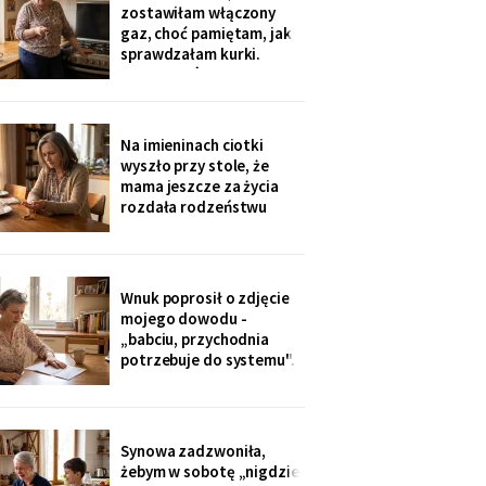
sąsiadkę stamtąd: „Co
zostawiłam włączony
weekend inni ludzie z
gaz, choć pamiętam, jak
walizkami, klucze w
sprawdzałam kurki.
skrzynce na szyfr.
Klucze, które „zgubiłam",
Obrotny ten
znalazła w mojej
lodówce. Wczoraj
sąsiadka wspomniała, że
Na imieninach ciotki
córka była u mnie we
wyszło przy stole, że
wtorek - kiedy ja
mama jeszcze za życia
siedziałam w przychodni.
rozdała rodzeństwu
Nigdy nie dawałam
pamiątki - medalik,
zegarek po ojcu, kopertę
dla najmłodszego. Ja
dostałam jej różaniec, po
Wnuk poprosił o zdjęcie
pogrzebie, z szuflady.
mojego dowodu -
Siostra wyjaśniła: „Ty i
„babciu, przychodnia
tak zawsze byłaś
potrzebuje do systemu".
ustawiona."
W czerwcu przyszło
wezwanie: chwilówka
przez internet, cztery
tysiące, na moje dane.
Synowa zadzwoniła,
Wnuk płakał, że odda.
żebym w sobotę „nigdzie
Córka na to: „tylko