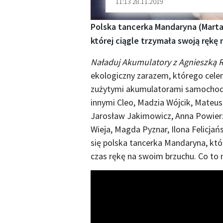
11:13 28.11.2019
Polska tancerka Mandaryna (Marta 
której ciągle trzymała swoją rękę
Naładuj Akumulatory z Agnieszką R
ekologiczny zarazem, którego cele
zużytymi akumulatorami samochodo
innymi Cleo, Madzia Wójcik, Mateu
Jarosław Jakimowicz, Anna Powier
Wieja, Magda Pyznar, Ilona Felicjań
się polska tancerka Mandaryna, któ
czas rękę na swoim brzuchu. Co to 