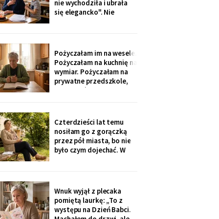
nie wychodziła i ubrała
nigdzie nie zgłaszaj,
się elegancko". Nie
chcesz mu zniszczyć
spałam całą noc - tak
samo zaczęło się u Krysi,
zanim zawieźli ją do
domu opieki. Przyjechali
Pożyczałam im na wesele.
z tortem i laptopem:
Pożyczałam na kuchnię na
bilety do Rzymu na moje
wymiar. Pożyczałam na
siedemdziesiąte
prywatne przedszkole,
urodziny
„bo Kubuś jest wrażliwy".
W zeszłym tygodniu
pierwszy raz w życiu to ja
poprosiłam o pożyczkę -
Czterdzieści lat temu
na okulary progresywne -
nosiłam go z gorączką
i usłyszałam, że „trzeba
przez pół miasta, bo nie
było sobie
było czym dojechać. W
zeszły wtorek
poprosiłam, żeby
podwiózł mnie na
prześwietlenie biodra.
Wnuk wyjął z plecaka
„Mamo, od tego jest
pomiętą laurkę: „To z
teraz taksówka dla
występu na Dzień Babci.
seniorów, zamów sobie".
Machałem do drzwi, ale