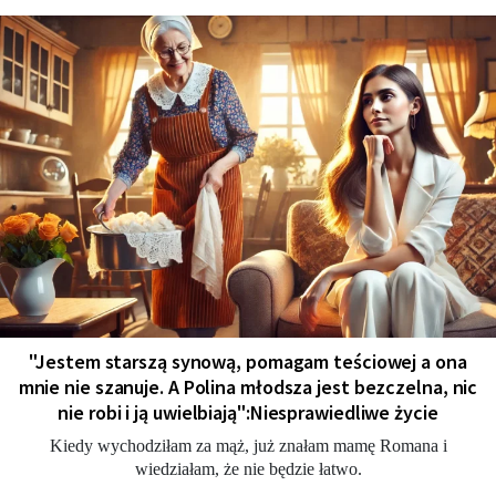
"Jestem starszą synową, pomagam teściowej a ona
mnie nie szanuje. A Polina młodsza jest bezczelna, nic
nie robi i ją uwielbiają":Niesprawiedliwe życie
Kiedy wychodziłam za mąż, już znałam mamę Romana i
wiedziałam, że nie będzie łatwo.