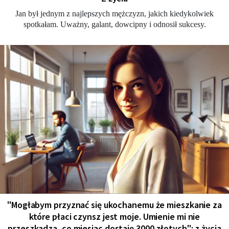
Jan był jednym z najlepszych mężczyzn, jakich kiedykolwiek
spotkałam. Uważny, galant, dowcipny i odnosił sukcesy.
"Мogłabym przyznać się ukochanemu że mieszkanie za
które płaci czynsz jest moje. Umienie mi nie
przeszkadza, co miesiąc dostaję 3000 złotych": z życia