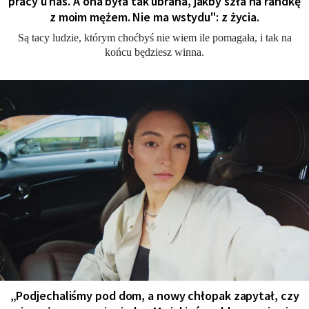
pracy u nas. A ona była tak ubrana, jakby szła na randkę
z moim mężem. Nie ma wstydu": z życia.
Są tacy ludzie, którym choćbyś nie wiem ile pomagała, i tak na
końcu będziesz winna.
„Podjechaliśmy pod dom, a nowy chłopak zapytał, czy