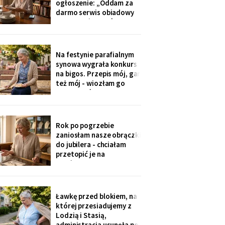
ogłoszenie: „Oddam za
problemy".
darmo serwis obiadowy
na dwanaście osób,
nieużywany od pięciu lat.
Powód: nie mam już dla
kogo nakrywać". W dwie
Na festynie parafialnym
godziny napisało
synowa wygrała konkurs
czterdzieści obcych osób.
na bigos. Przepis mój, gar
Z rodziny - nikt, choć
też mój - wiozłam go
wszyscy tam siedzą.
rano taksówką, żeby się
nie wylał. Przy dyplomie
powiedziała do
mikrofonu: „to stary
Rok po pogrzebie
przepis z mojej rodziny".
zaniosłam nasze obrączki
Klaskałam razem ze
do jubilera - chciałam
wszystkimi.
przetopić je na
pierścionek dla wnuczki.
Pan zważył, obejrzał
przez lupę i powiedział
cicho: „Pani jest złota.
Ławkę przed blokiem, na
Męża - pozłacana, dobra
której przesiadujemy z
imitacja, robota sprzed
Lodzią i Stasią,
lat".
administracja usunęła po