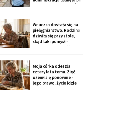
„skargach mieszkańców"
- podobno psujemy
widok. Pod pismem
jedenaście podpisów.
Wnuczka dostała się na
Rozpoznałam charakter
pielęgniarstwo. Rodzina
pisma córki - ma tu
dziwiła się przy stole,
kawalerkę pod wynajem.
skąd taki pomysł -
„Mamo, bez przesady
przecież mogła „iść na
coś lepszego".
Odpowiedziała, nie
podnosząc głowy znad
Moja córka odeszła
talerza: „bo widziałam,
cztery lata temu. Zięć
jak babcia trzy lata
ożenił się ponownie -
zajmowała się dziadkiem.
jego prawo, życie idzie
Też chcę tak
dalej. W czwartek
wnuczka szepnęła mi, że
zdjęcia mamy zniknęły ze
ścian, „bo ciocia nie lubi
na nie patrzeć". Dałam jej
mały album - schowała go
do tornistra jak