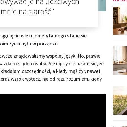
chowywać je na uczciwych
i mnie na starość"
iągnięciu wieku emerytalnego stanę się
oim życiu było w porządku.
zawsze znajdowaliśmy wspólny język. No, prawie
każda rozsądna osoba. Ale nigdy nie bałam się, że
odkładałam oszczędności, a kiedy mąż żył, nawet
eraz wzrok wstecz, nie od razu rozumiem, kiedy