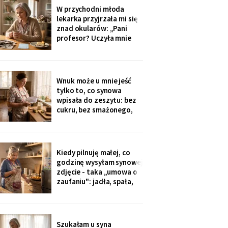
widokiem na sad i
W przychodni młoda
podpisałam papiery.
lekarka przyjrzała mi się
Dzieciom powiem po
znad okularów: „Pani
fakcie - niech raz
profesor? Uczyła mnie
dowiedzą się ostatnie.
pani polskiego w drugim
liceum!". Przyjęła mnie
bez kolejki, a na koniec
ucałowała w oba policzki.
Wnuk może u mnie jeść
Córka wieczorem
tylko to, co synowa
zapytała tylko, czy przy
wpisała do zeszytu: bez
okazji wzięłam receptę
cukru, bez smażonego,
na
bez „białej mąki". W
czwartek poprosił o
pajdę ze smalcem i
ogórkiem - nie umiałam
Kiedy pilnuję małej, co
odmówić. Wieczorem
godzinę wysyłam synowej
przyszła wiadomość:
zdjęcie - taka „umowa o
„proszę traktować
zaufaniu": jadła, spała,
zeszyt poważnie, inaczej
rysuje. W czwartek
piekłyśmy babeczki i
zapomniałam o
czternastej. Siedem
Szukałam u syna