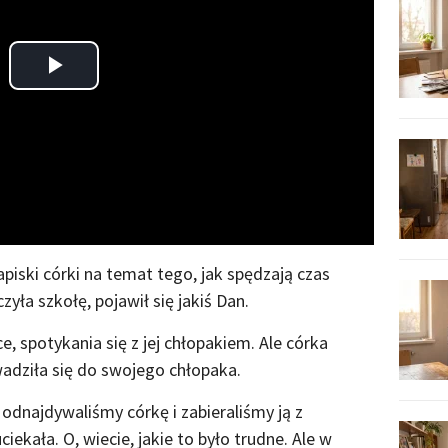
Play
Video
piski córki na temat tego, jak spędzają czas
yła szkołę, pojawił się jakiś Dan.
e, spotykania się z jej chłopakiem. Ale córka
adziła się do swojego chłopaka.
 odnajdywaliśmy córkę i zabieraliśmy ją z
ała. O, wiecie, jakie to było trudne. Ale w