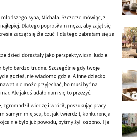
młodszego syna, Michała. Szczerze mówiąc, z
najlepiej. Dlatego poprosiłam męża, aby zajął się
esie zaczął się źle czuć. I dlatego zabrałam się za
e dzieci dorastały jako perspektywiczni ludzie.
m było bardzo trudne. Szczególnie gdy twoje
ycie gdzieś, nie wiadomo gdzie. A inne dziecko
I nawet nie może przyjechać, bo musi być na
ar. Ale jakoś udało nam się to przeżyć.
 zgromadził wiedzę i wrócił, poszukując pracy.
m samym miejscu, bo, jak twierdził, konkurencja
ojca nie było już powodu, byśmy żyli osobno. I ja