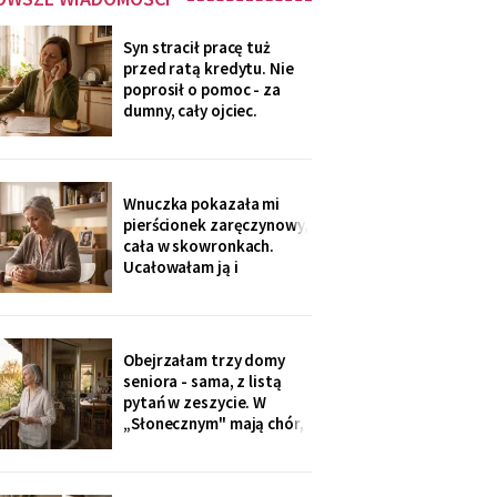
Syn stracił pracę tuż
przed ratą kredytu. Nie
poprosił o pomoc - za
dumny, cały ojciec.
Przelałam im z lokaty
piętnaście tysięcy, w
tytule wpisałam „zaległy
prezent ślubny".
Wnuczka pokazała mi
Wieczorem zadzwonił i
pierścionek zaręczynowy,
długo milczał w
cała w skowronkach.
słuchawce - pierwszy raz
Ucałowałam ją i
od lat
powiedziałam tylko
jedno: „załóż osobne
konto, dziecko, i nigdy
go nie zamykaj". Zdziwiła
Obejrzałam trzy domy
się, mama się obruszyła.
seniora - sama, z listą
Kiedyś zrozumie - ja
pytań w zeszycie. W
zrozumiałam o
„Słonecznym" mają chór,
czterdzieści lat za
bibliotekę i balkony na
południe. Wpłaciłam
zadatek za pokój z