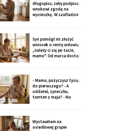
minut później dzwonił
długopisu, żeby podpisać
telefon: „czemu nie ma
wnukowi zgodę na
zdjęcia, coś się stało?!".
wycieczkę. W szufladzie
Babeczki
leżały broszury trzech
domów seniora. Przy tym
pod Grójcem ktoś dopisał
ołówkiem: «od
Syn pomógł mi złożyć
stycznia?».
wniosek o rentę wdowią -
„należy ci się po tacie,
mamo". Od marca dostaję
czterysta złotych więcej.
I od marca syn co miesiąc
wyciąga rękę: „przecież
to tatowe pieniądze, a
- Mamo, pożyczysz tysiąc
tata by chciał pomagać
do pierwszego? - A
nam, nie tobie".
oddałeś, syneczku,
tamten z maja? - No
wiesz co, z tobą się nie da
rozmawiać. Odłożył
słuchawkę. Pięć minut
później zadzwoniła
Wystawiłam na
synowa. Zaczęła od tego,
osiedlowej grupie
że „babcia podobno robi