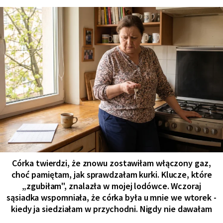
Córka twierdzi, że znowu zostawiłam włączony gaz,
choć pamiętam, jak sprawdzałam kurki. Klucze, które
„zgubiłam", znalazła w mojej lodówce. Wczoraj
sąsiadka wspomniała, że córka była u mnie we wtorek -
kiedy ja siedziałam w przychodni. Nigdy nie dawałam