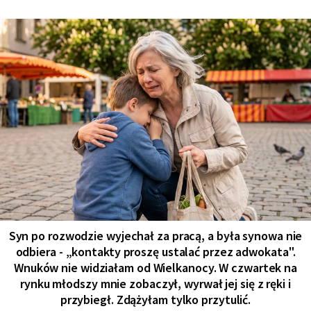
Syn po rozwodzie wyjechał za pracą, a była synowa nie
odbiera - „kontakty proszę ustalać przez adwokata".
Wnuków nie widziałam od Wielkanocy. W czwartek na
rynku młodszy mnie zobaczył, wyrwał jej się z ręki i
przybiegł. Zdążyłam tylko przytulić.