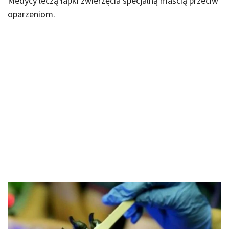
Medycy leczą łapki zwierzęcia specjalną maścią przeciw
oparzeniom.