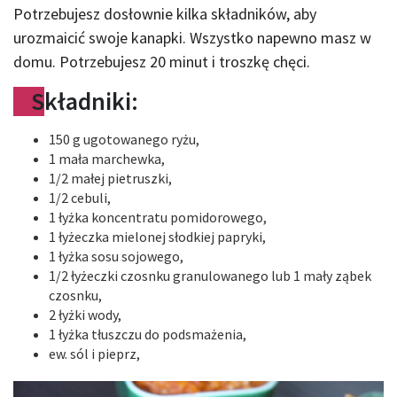
Potrzebujesz dosłownie kilka składników, aby
urozmaicić swoje kanapki. Wszystko napewno masz w
domu. Potrzebujesz 20 minut i troszkę chęci.
Składniki:
150 g ugotowanego ryżu,
1 mała marchewka,
1/2 małej pietruszki,
1/2 cebuli,
1 łyżka koncentratu pomidorowego,
1 łyżeczka mielonej słodkiej papryki,
1 łyżka sosu sojowego,
1/2 łyżeczki czosnku granulowanego lub 1 mały ząbek
czosnku,
2 łyżki wody,
1 łyżka tłuszczu do podsmażenia,
ew. sól i pieprz,