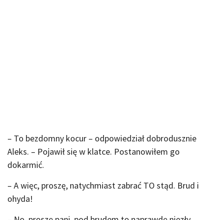
– To bezdomny kocur – odpowiedział dobrodusznie
Aleks. – Pojawił się w klatce. Postanowiłem go
dokarmić.
– A więc, proszę, natychmiast zabrać TO stąd. Brud i
ohyda!
– No, proszę pani, pod brudem to naprawdę niezły