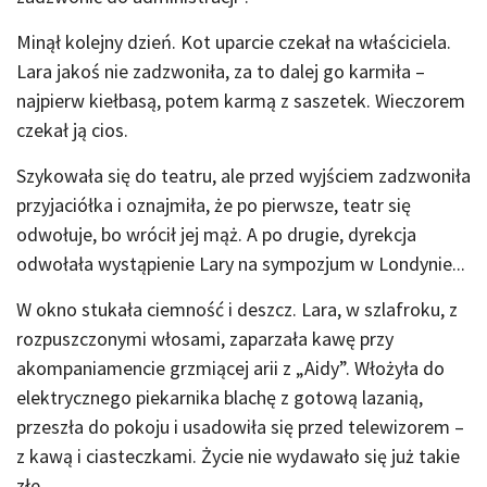
Minął kolejny dzień. Kot uparcie czekał na właściciela.
Lara jakoś nie zadzwoniła, za to dalej go karmiła –
najpierw kiełbasą, potem karmą z saszetek. Wieczorem
czekał ją cios.
Szykowała się do teatru, ale przed wyjściem zadzwoniła
przyjaciółka i oznajmiła, że po pierwsze, teatr się
odwołuje, bo wrócił jej mąż. A po drugie, dyrekcja
odwołała wystąpienie Lary na sympozjum w Londynie...
W okno stukała ciemność i deszcz. Lara, w szlafroku, z
rozpuszczonymi włosami, zaparzała kawę przy
akompaniamencie grzmiącej arii z „Aidy”. Włożyła do
elektrycznego piekarnika blachę z gotową lazanią,
przeszła do pokoju i usadowiła się przed telewizorem –
z kawą i ciasteczkami. Życie nie wydawało się już takie
złe.