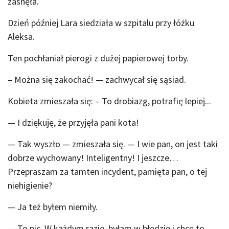
zasnęła.
Dzień później Lara siedziała w szpitalu przy łóżku
Aleksa.
Ten pochłaniał pierogi z dużej papierowej torby.
– Można się zakochać! — zachwycał się sąsiad.
Kobieta zmieszała się: – To drobiazg, potrafię lepiej...
— I dziękuję, że przyjęła pani kota!
— Tak wyszło — zmieszała się. — I wie pan, on jest taki
dobrze wychowany! Inteligentny! I jeszcze…
Przepraszam za tamten incydent, pamięta pan, o tej
niehigienie?
— Ja też byłem niemiły.
— To nic. W każdym razie, byłam w błędzie i chcę to