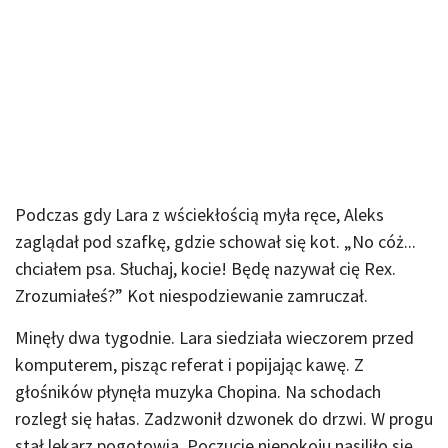
Podczas gdy Lara z wściekłością myła ręce, Aleks
zaglądał pod szafkę, gdzie schował się kot. „No cóż...
chciałem psa. Słuchaj, kocie! Będę nazywał cię Rex.
Zrozumiałeś?” Kot niespodziewanie zamruczał.
Minęły dwa tygodnie. Lara siedziała wieczorem przed
komputerem, pisząc referat i popijając kawę. Z
głośników płynęła muzyka Chopina. Na schodach
rozległ się hałas. Zadzwonił dzwonek do drzwi. W progu
stał lekarz pogotowia. Poczucie niepokoju nasiliło się.