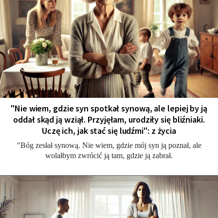
"Nie wiem, gdzie syn spotkał synową, ale lepiej by ją
oddał skąd ją wziął. Przyjęłam, urodziły się bliźniaki.
Uczę ich, jak stać się ludźmi": z życia
"Bóg zesłał synową. Nie wiem, gdzie mój syn ją poznał, ale
wolałbym zwrócić ją tam, gdzie ją zabrał.