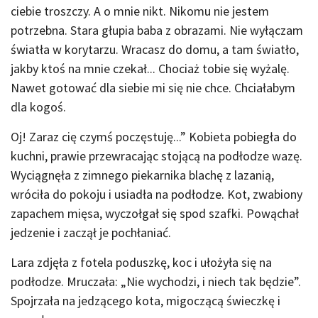
ciebie troszczy. A o mnie nikt. Nikomu nie jestem
potrzebna. Stara głupia baba z obrazami. Nie wyłączam
światła w korytarzu. Wracasz do domu, a tam światło,
jakby ktoś na mnie czekał... Chociaż tobie się wyżalę.
Nawet gotować dla siebie mi się nie chce. Chciałabym
dla kogoś.
Oj! Zaraz cię czymś poczęstuję...” Kobieta pobiegła do
kuchni, prawie przewracając stojącą na podłodze wazę.
Wyciągnęła z zimnego piekarnika blachę z lazanią,
wróciła do pokoju i usiadła na podłodze. Kot, zwabiony
zapachem mięsa, wyczołgał się spod szafki. Powąchał
jedzenie i zaczął je pochłaniać.
Lara zdjęła z fotela poduszkę, koc i ułożyła się na
podłodze. Mruczała: „Nie wychodzi, i niech tak będzie”.
Spojrzała na jedzącego kota, migoczącą świeczkę i