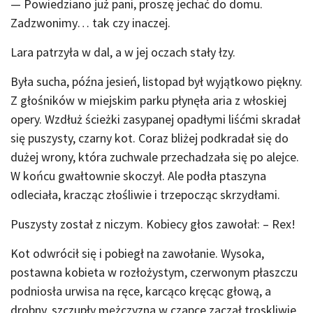
— Powiedziano już pani, proszę jechać do domu.
Zadzwonimy… tak czy inaczej.
Lara patrzyła w dal, a w jej oczach stały łzy.
Była sucha, późna jesień, listopad był wyjątkowo piękny.
Z głośników w miejskim parku płynęła aria z włoskiej
opery. Wzdłuż ścieżki zasypanej opadłymi liśćmi skradał
się puszysty, czarny kot. Coraz bliżej podkradał się do
dużej wrony, która zuchwale przechadzała się po alejce.
W końcu gwałtownie skoczył. Ale podła ptaszyna
odleciała, kracząc złośliwie i trzepocząc skrzydłami.
Puszysty został z niczym. Kobiecy głos zawołał: – Rex!
Kot odwrócił się i pobiegł na zawołanie. Wysoka,
postawna kobieta w rozłożystym, czerwonym płaszczu
podniosła urwisa na ręce, karcąco kręcąc głową, a
drobny, szczupły mężczyzna w czapce zaczął troskliwie