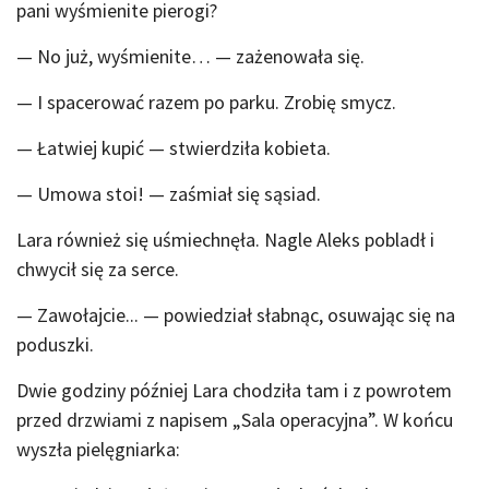
pani wyśmienite pierogi?
— No już, wyśmienite… — zażenowała się.
— I spacerować razem po parku. Zrobię smycz.
— Łatwiej kupić — stwierdziła kobieta.
— Umowa stoi! — zaśmiał się sąsiad.
Lara również się uśmiechnęła. Nagle Aleks pobladł i
chwycił się za serce.
— Zawołajcie... — powiedział słabnąc, osuwając się na
poduszki.
Dwie godziny później Lara chodziła tam i z powrotem
przed drzwiami z napisem „Sala operacyjna”. W końcu
wyszła pielęgniarka: