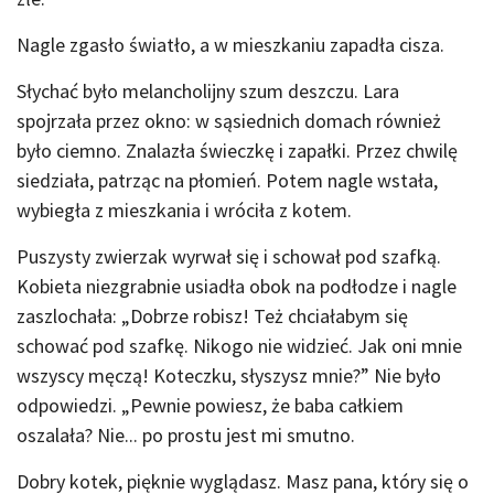
Nagle zgasło światło, a w mieszkaniu zapadła cisza.
Słychać było melancholijny szum deszczu. Lara
spojrzała przez okno: w sąsiednich domach również
było ciemno. Znalazła świeczkę i zapałki. Przez chwilę
siedziała, patrząc na płomień. Potem nagle wstała,
wybiegła z mieszkania i wróciła z kotem.
Puszysty zwierzak wyrwał się i schował pod szafką.
Kobieta niezgrabnie usiadła obok na podłodze i nagle
zaszlochała: „Dobrze robisz! Też chciałabym się
schować pod szafkę. Nikogo nie widzieć. Jak oni mnie
wszyscy męczą! Koteczku, słyszysz mnie?” Nie było
odpowiedzi. „Pewnie powiesz, że baba całkiem
oszalała? Nie... po prostu jest mi smutno.
Dobry kotek, pięknie wyglądasz. Masz pana, który się o