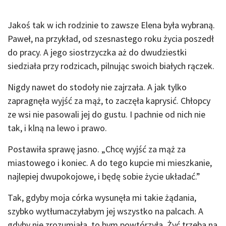
Jakoś tak w ich rodzinie to zawsze Elena była wybraną.
Paweł, na przykład, od szesnastego roku życia poszedł
do pracy. A jego siostrzyczka aż do dwudziestki
siedziała przy rodzicach, pilnując swoich białych rączek.
Nigdy nawet do stodoły nie zajrzała. A jak tylko
zapragnęła wyjść za mąż, to zaczęła kaprysić. Chłopcy
ze wsi nie pasowali jej do gustu. I pachnie od nich nie
tak, i klną na lewo i prawo.
Postawiła sprawę jasno. „Chcę wyjść za mąż za
miastowego i koniec. A do tego kupcie mi mieszkanie,
najlepiej dwupokojowe, i będę sobie życie układać.”
Tak, gdyby moja córka wysunęła mi takie żądania,
szybko wytłumaczyłabym jej wszystko na palcach. A
gdyby nie zrozumiała, to bym powtórzyła. Żyć trzeba na