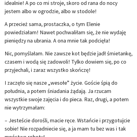
idealnie! A po co mi stroje, skoro od rana do nocy
jestem albo w ogrodzie, albo w stodole!
A przecież sama, prostaczka, o tym Elenie
powiedziałam! Nawet pochwaliłam się, że nie wydaję
pieniędzy na ubrania. A ona mnie tak podcięła!
Nic, pomyślałam. Nie zawsze kot będzie jadł śmietankę,
czasem i wodą się zadowoli! Tylko dowiem się, po co
przyjechali, i zaraz wszystko skończę!
I zaczęło się nasze „wesołe” życie. Goście śpią do
południa, a potem śniadania żądają. Ja rzucam
wszystkie swoje zajęcia i do pieca. Raz, drugi, a potem
nie wytrzymałam:
– Jesteście dorośli, macie ręce. Wstańcie i przygotujcie
sobie! Nie rozpadniecie się, a ja mam tu bez was i tak
mnóstwo roboty!