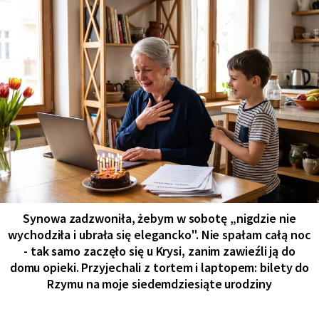
Synowa zadzwoniła, żebym w sobotę „nigdzie nie
wychodziła i ubrała się elegancko". Nie spałam całą noc
- tak samo zaczęło się u Krysi, zanim zawieźli ją do
domu opieki. Przyjechali z tortem i laptopem: bilety do
Rzymu na moje siedemdziesiąte urodziny