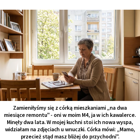
Zamieniłyśmy się z córką mieszkaniami „na dwa
miesiące remontu" - oni w moim M4, ja w ich kawalerce.
Minęły dwa lata. W mojej kuchni stoi ich nowa wyspa,
widziałam na zdjęciach u wnuczki. Córka mówi: „Mamo,
przecież stąd masz bliżej do przychodni".