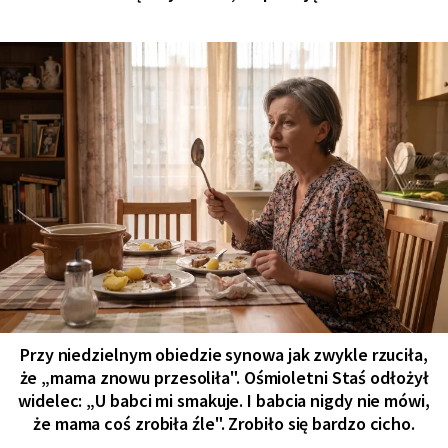
Przy niedzielnym obiedzie synowa jak zwykle rzuciła,
że „mama znowu przesoliła". Ośmioletni Staś odłożył
widelec: „U babci mi smakuje. I babcia nigdy nie mówi,
że mama coś zrobiła źle". Zrobiło się bardzo cicho.