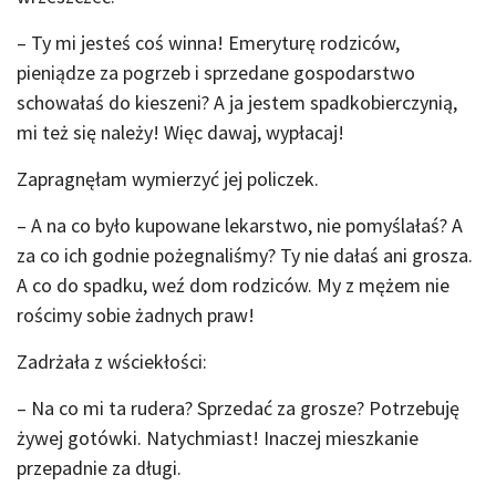
– Ty mi jesteś coś winna! Emeryturę rodziców,
pieniądze za pogrzeb i sprzedane gospodarstwo
schowałaś do kieszeni? A ja jestem spadkobierczynią,
mi też się należy! Więc dawaj, wypłacaj!
Zapragnęłam wymierzyć jej policzek.
– A na co było kupowane lekarstwo, nie pomyślałaś? A
za co ich godnie pożegnaliśmy? Ty nie dałaś ani grosza.
A co do spadku, weź dom rodziców. My z mężem nie
rościmy sobie żadnych praw!
Zadrżała z wściekłości:
– Na co mi ta rudera? Sprzedać za grosze? Potrzebuję
żywej gotówki. Natychmiast! Inaczej mieszkanie
przepadnie za długi.