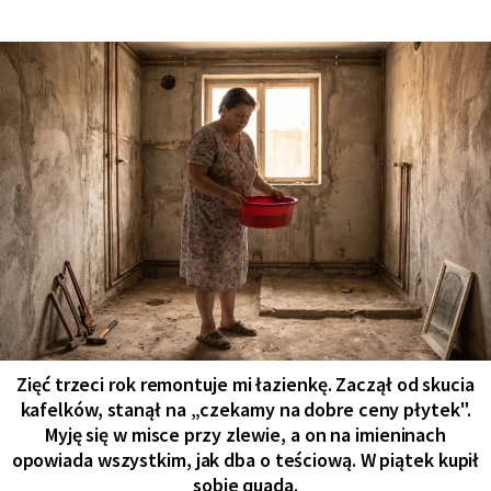
Zięć trzeci rok remontuje mi łazienkę. Zaczął od skucia
kafelków, stanął na „czekamy na dobre ceny płytek".
Myję się w misce przy zlewie, a on na imieninach
opowiada wszystkim, jak dba o teściową. W piątek kupił
sobie quada.