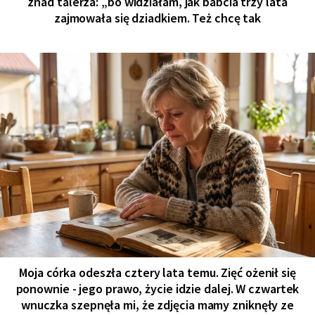
znad talerza: „bo widziałam, jak babcia trzy lata
zajmowała się dziadkiem. Też chcę tak
Moja córka odeszła cztery lata temu. Zięć ożenił się
ponownie - jego prawo, życie idzie dalej. W czwartek
wnuczka szepnęła mi, że zdjęcia mamy zniknęły ze