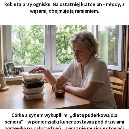
kobieta przy ognisku. Na ostatniej klatce on - młody, z
wąsami, obejmuje ją ramieniem.
Córka z synem wykupili mi „dietę pudełkową dla
seniora" - w poniedziałki kurier zostawia pod drzwiami
zgrzewkę na cały tydzień. „Teraz nie musisz gotować i