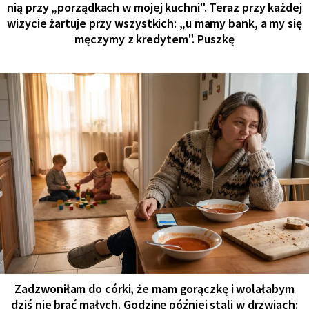
nią przy „porządkach w mojej kuchni". Teraz przy każdej
wizycie żartuje przy wszystkich: „u mamy bank, a my się
męczymy z kredytem". Puszkę
Zadzwoniłam do córki, że mam gorączkę i wolałabym
dziś nie brać małych. Godzinę później stali w drzwiach: