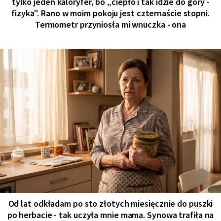
tylko jeden kaloryfer, bo „ciepło i tak idzie do góry -
fizyka". Rano w moim pokoju jest czternaście stopni.
Termometr przyniosła mi wnuczka - ona
Od lat odkładam po sto złotych miesięcznie do puszki
po herbacie - tak uczyła mnie mama. Synowa trafiła na