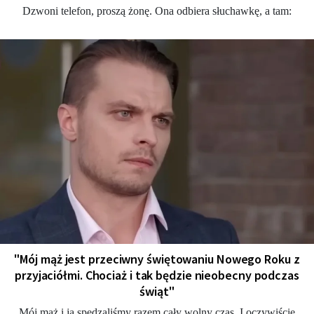
Dzwoni telefon, proszą żonę. Ona odbiera słuchawkę, a tam:
"Mój mąż jest przeciwny świętowaniu Nowego Roku z
przyjaciółmi. Chociaż i tak będzie nieobecny podczas
świąt"
Mój mąż i ja spędzaliśmy razem cały wolny czas. I oczywiście