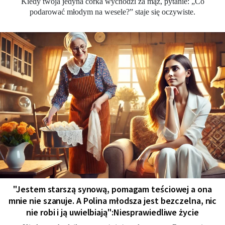
Kiedy twoja jedyna córka wychodzi za mąż, pytanie: „Co
podarować młodym na wesele?” staje się oczywiste.
"Jestem starszą synową, pomagam teściowej a ona
mnie nie szanuje. A Polina młodsza jest bezczelna, nic
nie robi i ją uwielbiają":Niesprawiedliwe życie