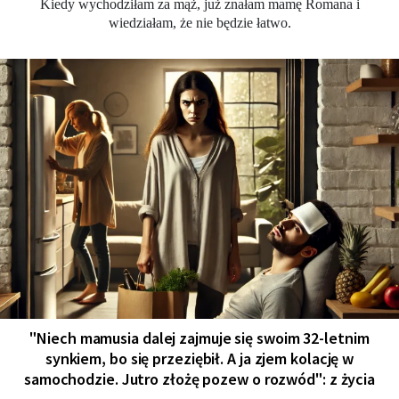
Kiedy wychodziłam za mąż, już znałam mamę Romana i
wiedziałam, że nie będzie łatwo.
"Niech mamusia dalej zajmuje się swoim 32-letnim
synkiem, bo się przeziębił. A ja zjem kolację w
samochodzie. Jutro złożę pozew o rozwód": z życia