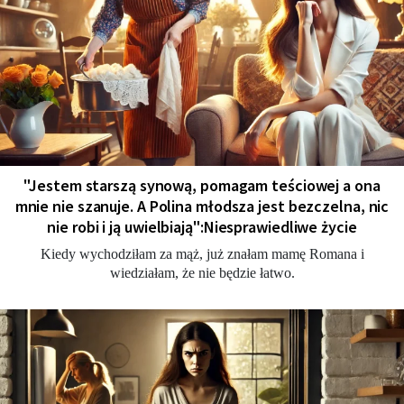
"Jestem starszą synową, pomagam teściowej a ona
mnie nie szanuje. A Polina młodsza jest bezczelna, nic
nie robi i ją uwielbiają":Niesprawiedliwe życie
Kiedy wychodziłam za mąż, już znałam mamę Romana i
wiedziałam, że nie będzie łatwo.