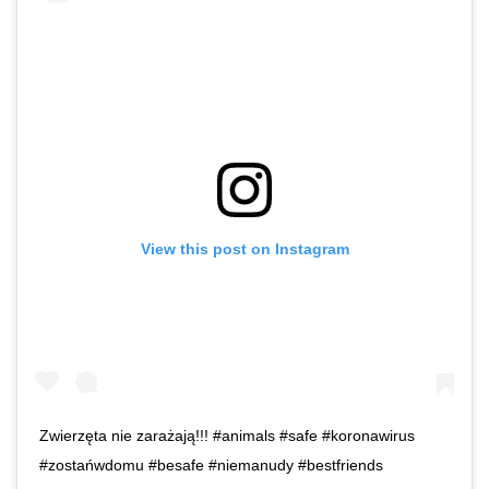
View this post on Instagram
Zwierzęta nie zarażają!!! #animals #safe #koronawirus
#zostańwdomu #besafe #niemanudy #bestfriends