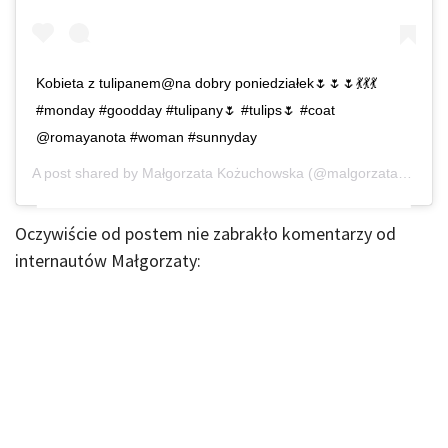
Kobieta z tulipanem@na dobry poniedziałek🌷🌷🌷💃💃💃
#monday #goodday #tulipany🌷 #tulips🌷 #coat
@romayanota #woman #sunnyday
A post shared by
Małgorzata Kożuchowska
(@malgorzatakozuchowska_) on
Oczywiście od postem nie zabrakło komentarzy od
internautów Małgorzaty: