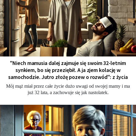
"Niech mamusia dalej zajmuje się swoim 32-letnim
synkiem, bo się przeziębił. A ja zjem kolację w
samochodzie. Jutro złożę pozew o rozwód": z życia
Mój mąż miał przez całe życie dużo uwagi od swojej mamy i ma
już 32 lata, a zachowuje się jak nastolatek.