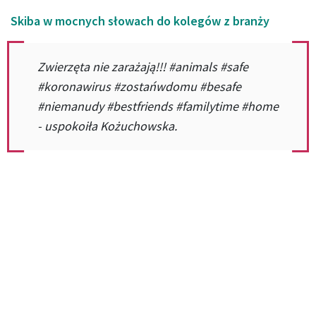
Skiba w mocnych słowach do kolegów z branży
Zwierzęta nie zarażają!!! #animals #safe
#koronawirus #zostańwdomu #besafe
#niemanudy #bestfriends #familytime #home
- uspokoiła Kożuchowska.