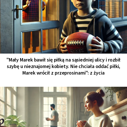
"Mały Marek bawił się piłką na sąsiedniej ulicy i rozbił
szybę u nieznajomej kobiety. Nie chciała oddać piłki,
Marek wrócił z przeprosinami": z życia