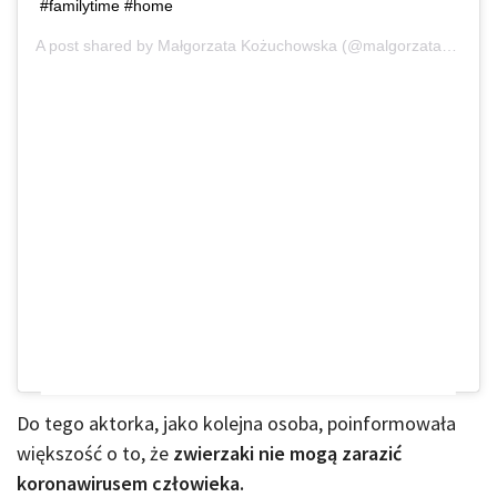
#familytime #home
A post shared by
Małgorzata Kożuchowska
(@malgorzatakozuchowska_) on
Do tego aktorka, jako kolejna osoba, poinformowała
większość o to, że
zwierzaki nie mogą zarazić
koronawirusem człowieka.