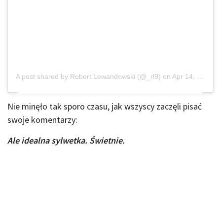
A post shared by
Robert Lewandowski
(@_rl9) on
Apr 14, 2020 at 11:58pm PDT
Nie minęło tak sporo czasu, jak wszyscy zaczęli pisać
swoje komentarzy:
Ale idealna sylwetka. Świetnie.