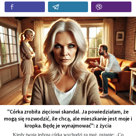
"Córka zrobiła zięciowi skandal. Ja powiedziałam, że
mogą się rozwodzić, ile chcą, ale mieszkanie jest moje i
kropka. Będę je wynajmować": z życia
Kiedy twoja jedyna córka wychodzi za mąż, pytanie: „Co