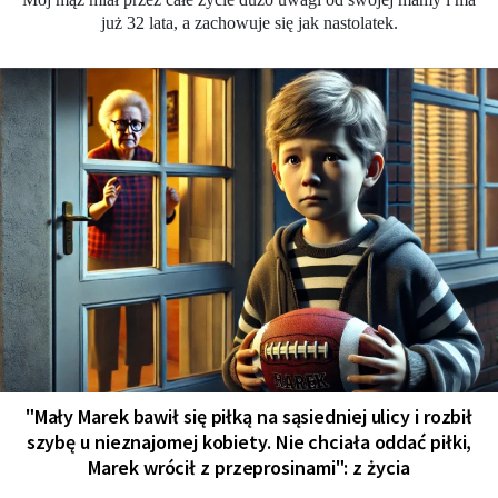
już 32 lata, a zachowuje się jak nastolatek.
"Mały Marek bawił się piłką na sąsiedniej ulicy i rozbił
szybę u nieznajomej kobiety. Nie chciała oddać piłki,
Marek wrócił z przeprosinami": z życia