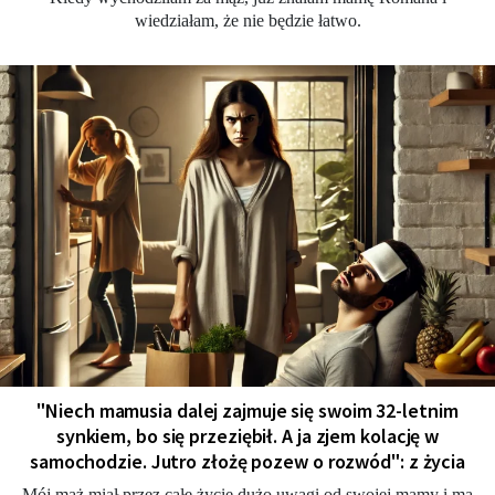
wiedziałam, że nie będzie łatwo.
"Niech mamusia dalej zajmuje się swoim 32-letnim
synkiem, bo się przeziębił. A ja zjem kolację w
samochodzie. Jutro złożę pozew o rozwód": z życia
Mój mąż miał przez całe życie dużo uwagi od swojej mamy i ma