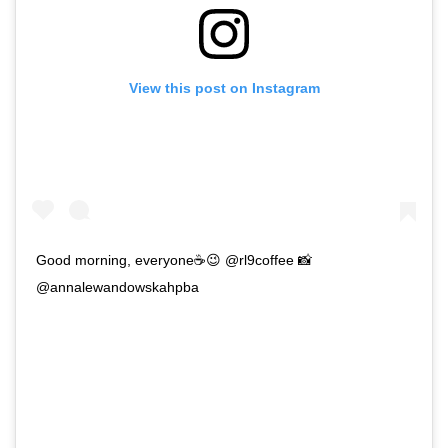
View this post on Instagram
Good morning, everyone☕😉 @rl9coffee 📸
@annalewandowskahpba