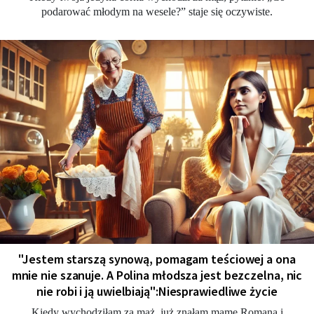
podarować młodym na wesele?” staje się oczywiste.
"Jestem starszą synową, pomagam teściowej a ona
mnie nie szanuje. A Polina młodsza jest bezczelna, nic
nie robi i ją uwielbiają":Niesprawiedliwe życie
Kiedy wychodziłam za mąż, już znałam mamę Romana i