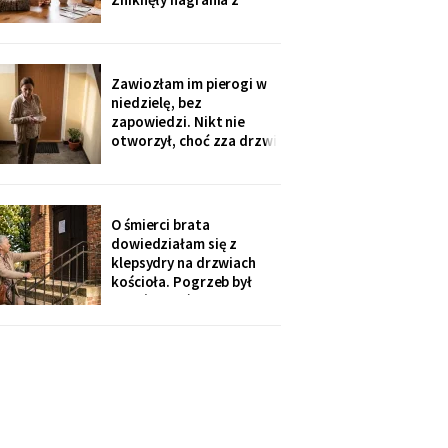
automatycznej
sekretarki - trzy
wiadomości, na których
mąż jeszcze mówi.
Zawiozłam im pierogi w
„Babciu, zajmowały
niedzielę, bez
najwięcej miejsca". Córka
zapowiedzi. Nikt nie
dodała, żebym „nie robiła
otworzył, choć zza drzwi
afery, przecież mam
grał telewizor. W
poniedziałek wnuk
wygadał się przez
telefon: „Ten nowy
O śmierci brata
dzwonek pokazuje na
dowiedziałam się z
komórce, kto stoi. Mama
klepsydry na drzwiach
wtedy mówi: cicho,
kościoła. Pogrzeb był
poczekamy, aż babcia
dzień wcześniej, nikt z
sobie
jego domu nie zadzwonił.
Tydzień później
przyszedł za to polecony
od ich prawnika: sprawa
spadkowa po rodzicach,
„prosimy o kontakt".