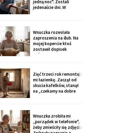
jedną noc". Zostali
Wigilii, odkąd jem
jedenaście dni. W
świąteczną kolację w
niedzielę rano wyjechali,
kuchni
a na pralce czekała
karteczka: „Mamusiu,
wrzuciłam nasze rzeczy,
Wnuczka rozesłała
odbierzemy wyprane w
zaproszenia na ślub. Na
środę. Buziaki".
mojej kopercie ktoś
zostawił dopisek
ołówkiem, chyba nie dla
mnie - poznałam pismo
córki: „babcię posadzić
przy cioci Loli, daleko od
Zięć trzeci rok remontuje
mikrofonu, bo lubi
mi łazienkę. Zaczął od
gadać".
skucia kafelków, stanął
na „czekamy na dobre
ceny płytek". Myję się w
misce przy zlewie, a on na
imieninach opowiada
wszystkim, jak dba o
Wnuczka zrobiła mi
teściową. W piątek kupił
„porządek w telefonie",
sobie quada.
żeby zmieściły się zdjęcia.
Zniknęły nagrania z