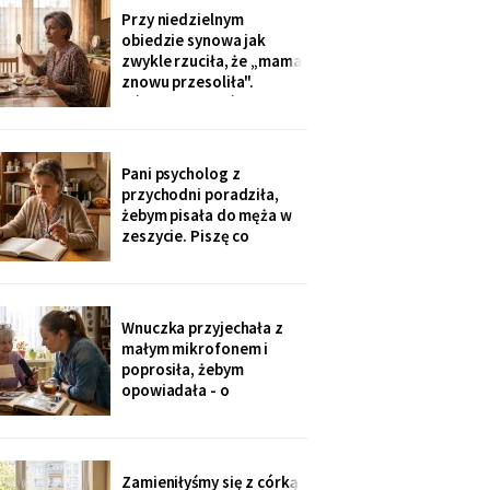
swobodnie, bo mama i
Przy niedzielnym
tak nie słyszy. Słyszę
obiedzie synowa jak
więcej, niż myślą. W
zwykle rzuciła, że „mama
niedzielę usłyszałam, co
znowu przesoliła".
planują z moim
Ośmioletni Staś odłożył
widelec: „U babci mi
smakuje. I babcia nigdy
nie mówi, że mama coś
Pani psycholog z
zrobiła źle". Zrobiło się
przychodni poradziła,
bardzo cicho.
żebym pisała do męża w
zeszycie. Piszę co
niedzielę po mszy.
Wczoraj napisałam mu, że
oddałam jego wędki
sąsiadowi, który zawsze
Wnuczka przyjechała z
mi pomaga - a nie synowi,
małym mikrofonem i
który nie przyjechał ani
poprosiła, żebym
do szpitala, ani na
opowiadała - o
rocznicę
pierwszym mieszkaniu, o
dziadku, o przepisie na
żurek. Nagrywałyśmy trzy
niedziele. Powiedziała,
Zamieniłyśmy się z córką