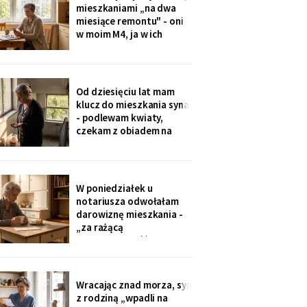
że chce, żeby jej dzieci
mieszkaniami „na dwa
kiedyś usłyszały mój głos.
miesiące remontu" - oni
w moim M4, ja w ich
kawalerce. Minęły dwa
lata. W mojej kuchni stoi
ich nowa wyspa,
widziałam na zdjęciach u
Od dziesięciu lat mam
wnuczki. Córka mówi:
klucz do mieszkania syna
„Mamo, przecież stąd
- podlewam kwiaty,
masz bliżej do
czekam z obiadem na
przychodni".
dzieci. W piątek synowa
poprosiła o zwrot:
wymieniają zamek na taki
na karty. Karty dostali
W poniedziałek u
wszyscy, nawet mama
notariusza odwołałam
synowej. Ja mam dzwonić
darowiznę mieszkania -
domofonem.
„za rażącą
niewdzięczność", tak to
się nazywa w kodeksie.
Syn dowie się z
poleconego. Pani
Wracając znad morza, syn
notariusz spytała, czy na
z rodziną „wpadli na
pewno. Jestem pewna od