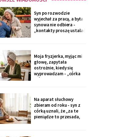
Syn po rozwodzie
wyjechał za pracą, a była
synowa nie odbiera -
„kontakty proszę ustalać
przez adwokata".
Wnuków nie widziałam od
Wielkanocy. W czwartek
na rynku młodszy mnie
Moja fryzjerka, myjąc mi
zobaczył, wyrwał jej się z
głowę, zapytała
ręki i przybiegł. Zdążyłam
ostrożnie, kiedy się
tylko przytulić.
wyprowadzam - „córka
mówiła u nas w salonie,
że mieszkanie pójdzie na
sprzedaż, szuka już pani
czegoś mniejszego".
Na aparat słuchowy
Niczego nie szukam. Nic
zbieram od roku - syn z
nie sprzedaję.
córką uznali, że „za te
pieniądze to przesada,
mama przecież daje
radę". Przy stole
rozmawiają przy mnie