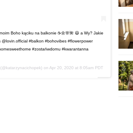
moim Boho kąciku na balkonie ☕️🌼🌸🌺 😃 a Wy? Jakie
 @lovin.official #balkon #bohovibes #flowerpower
 #homesweethome #zostańwdomu #kwarantanna
(@katarzynacichopek) on
Apr 20, 2020 at 8:05am PDT