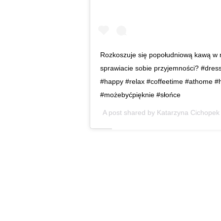
Rozkoszuje się popołudniową kawą w 
sprawiacie sobie przyjemności? #dress
#happy #relax #coffeetime #athome
#możebyćpięknie #słońce
A post shared by
Katarzyna Cichopek