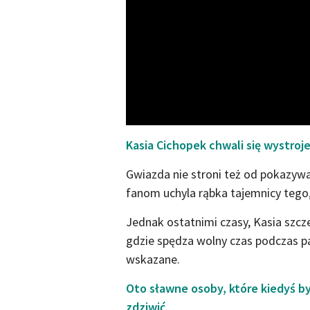
Kasia Cichopek chwali się wystroje
Gwiazda nie stroni też od pokazywa
fanom uchyla rąbka tajemnicy tego
Jednak ostatnimi czasy, Kasia szcz
gdzie spędza wolny czas podczas pa
wskazane.
Oto sławne osoby, które kiedyś b
zdziwić