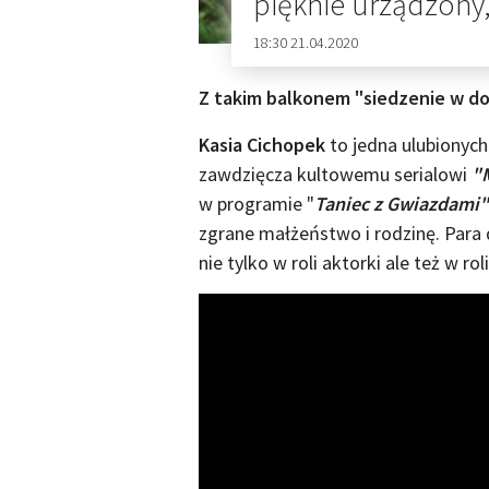
pięknie urządzony,
18:30 21.04.2020
Z takim balkonem "siedzenie w d
Kasia Cichopek
to jedna ulubionych
zawdzięcza kultowemu serialowi
"M
w programie "
Taniec z Gwiazdami"
zgrane małżeństwo i rodzinę. Para d
nie tylko w roli aktorki ale też w ro