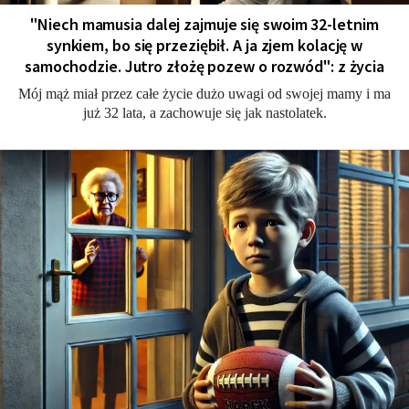
"Niech mamusia dalej zajmuje się swoim 32-letnim
synkiem, bo się przeziębił. A ja zjem kolację w
samochodzie. Jutro złożę pozew o rozwód": z życia
Mój mąż miał przez całe życie dużo uwagi od swojej mamy i ma
już 32 lata, a zachowuje się jak nastolatek.