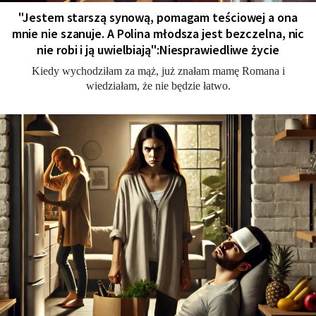
"Jestem starszą synową, pomagam teściowej a ona
mnie nie szanuje. A Polina młodsza jest bezczelna, nic
nie robi i ją uwielbiają":Niesprawiedliwe życie
Kiedy wychodziłam za mąż, już znałam mamę Romana i
wiedziałam, że nie będzie łatwo.