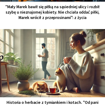
"Mały Marek bawił się piłką na sąsiedniej ulicy i rozbił
szybę u nieznajomej kobiety. Nie chciała oddać piłki,
Marek wrócił z przeprosinami": z życia
Historia o herbacie z tymiankiem i kotach. "Od pani