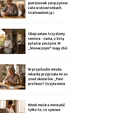
Wieczorem zadzwonił i
pierścionek zaręczynowy,
długo milczał w
cała w skowronkach.
słuchawce - pierwszy raz
Ucałowałam ją i
od lat
powiedziałam tylko
jedno: „załóż osobne
konto, dziecko, i nigdy
go nie zamykaj". Zdziwiła
Obejrzałam trzy domy
się, mama się obruszyła.
seniora - sama, z listą
Kiedyś zrozumie - ja
pytań w zeszycie. W
zrozumiałam o
„Słonecznym" mają chór,
czterdzieści lat za
bibliotekę i balkony na
południe. Wpłaciłam
zadatek za pokój z
widokiem na sad i
W przychodni młoda
podpisałam papiery.
lekarka przyjrzała mi się
Dzieciom powiem po
znad okularów: „Pani
fakcie - niech raz
profesor? Uczyła mnie
dowiedzą się ostatnie.
pani polskiego w drugim
liceum!". Przyjęła mnie
bez kolejki, a na koniec
ucałowała w oba policzki.
Wnuk może u mnie jeść
Córka wieczorem
tylko to, co synowa
zapytała tylko, czy przy