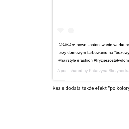
😉😉😉💋 nowe zastosowanie worka na
przy domowym farbowaniu na "beżowy b
#hairstyle #fashion #fryzjerzostałwd
A post shared by
Katarzyna Skrzyneck
Kasia dodała także efekt "po kolory