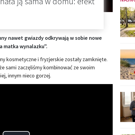
onała ją sama w domu: efekt
anny nawet gwiazdy odkrywają w sobie nowe
ba matka wynalazku".
y kosmetyczne i fryzjerskie zostały zamknięte.
, że sami zaczęliśmy kombinować ze swoim
j, innym nieco gorzej.