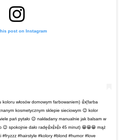
this post on Instagram
ngu koloru włosów domowym farbowaniem) 👍(farba
w znanym kosmetycznym sklepie sieciowym 😉 kolor
 wiele pań pytało 😉 nakładany manualnie jak balsam w
tp 😉 spokojnie dało radę👍👍👍 45 minut) 😁😁😁 mąż
 #fryzzz #hairstyle #kolory #blond #humor #love