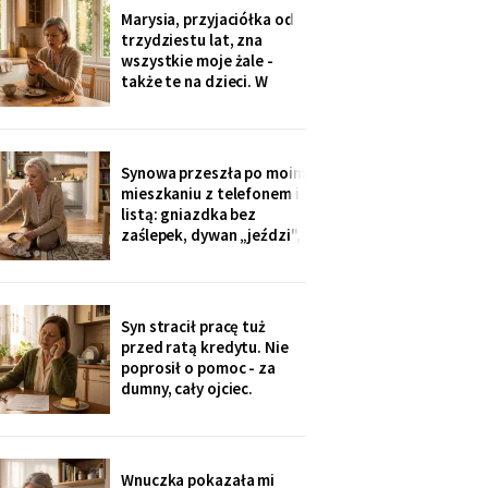
Dwadzieścia lat woziłam
Marysia, przyjaciółka od
im niedzielne obiady.
trzydziestu lat, zna
Karton stoi w
wszystkie moje żale -
przedpokoju trzeci dzień
także te na dzieci. W
- nie
niedzielę zobaczyłam u
wnuczki zdjęcia z chrzcin:
przy stole, obok mojej
córki, siedziała Marysia.
Synowa przeszła po moim
Mnie nie zaproszono.
mieszkaniu z telefonem i
Córka wyjaśniła krótko:
listą: gniazdka bez
„Marysia tak
zaślepek, dywan „jeździ",
garnki w zasięgu małej.
Dwie strony poprawek -
„inaczej nie będziemy jej
przywozić". Zaślepki
Syn stracił pracę tuż
kupiłam w poniedziałek.
przed ratą kredytu. Nie
Własną trójkę
poprosił o pomoc - za
wychowałam bez ani
dumny, cały ojciec.
jednej.
Przelałam im z lokaty
piętnaście tysięcy, w
tytule wpisałam „zaległy
prezent ślubny".
Wnuczka pokazała mi