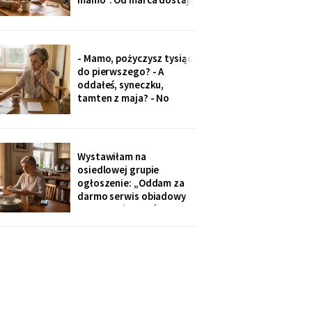
czterysta złotych więcej.
I od marca syn co miesiąc
wyciąga rękę: „przecież
to tatowe pieniądze, a
- Mamo, pożyczysz tysiąc
tata by chciał pomagać
do pierwszego? - A
nam, nie tobie".
oddałeś, syneczku,
tamten z maja? - No
wiesz co, z tobą się nie da
rozmawiać. Odłożył
słuchawkę. Pięć minut
później zadzwoniła
Wystawiłam na
synowa. Zaczęła od tego,
osiedlowej grupie
że „babcia podobno robi
ogłoszenie: „Oddam za
problemy".
darmo serwis obiadowy
na dwanaście osób,
nieużywany od pięciu lat.
Powód: nie mam już dla
kogo nakrywać". W dwie
godziny napisało
czterdzieści obcych osób.
Z rodziny - nikt, choć
wszyscy tam siedzą.