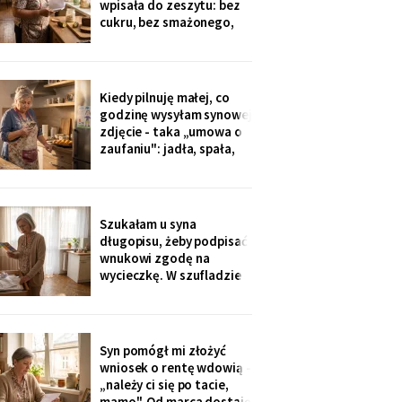
wpisała do zeszytu: bez
okazji wzięłam receptę
cukru, bez smażonego,
na
bez „białej mąki". W
czwartek poprosił o
pajdę ze smalcem i
ogórkiem - nie umiałam
Kiedy pilnuję małej, co
odmówić. Wieczorem
godzinę wysyłam synowej
przyszła wiadomość:
zdjęcie - taka „umowa o
„proszę traktować
zaufaniu": jadła, spała,
zeszyt poważnie, inaczej
rysuje. W czwartek
piekłyśmy babeczki i
zapomniałam o
czternastej. Siedem
Szukałam u syna
minut później dzwonił
długopisu, żeby podpisać
telefon: „czemu nie ma
wnukowi zgodę na
zdjęcia, coś się stało?!".
wycieczkę. W szufladzie
Babeczki
leżały broszury trzech
domów seniora. Przy tym
pod Grójcem ktoś dopisał
ołówkiem: «od
Syn pomógł mi złożyć
stycznia?».
wniosek o rentę wdowią -
„należy ci się po tacie,
mamo". Od marca dostaję