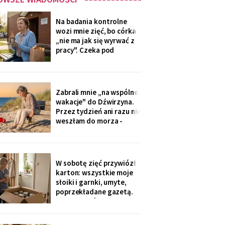
Na badania kontrolne
wozi mnie zięć, bo córka
„nie ma jak się wyrwać z
pracy". Czeka pod
przychodnią z termosem i
drożdżówką, żonie nic nie
mówi. W zeszły czwartek
powiedział cicho: „niech
Zabrali mnie „na wspólne
się mama na nią nie
wakacje" do Dźwirzyna.
gniewa. Ona zapomina, że
Przez tydzień ani razu nie
mama nie będzie
weszłam do morza -
pilnowałam dzieci, kiedy
młodzi „korzystali z
życia". W drodze
powrotnej syn zapytał: „i
W sobotę zięć przywiózł
jak, mamo, odpoczęłaś?".
karton: wszystkie moje
Piasek przywiozłam tylko
słoiki i garnki, umyte,
w butach, z placu
poprzekładane gazetą.
„Synowa mówi, że już nie
trzeba, mamo, zamawiają
teraz z aplikacji".