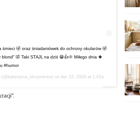
 śmieci 🤣 oraz śniadaniówek do ochrony okularów 🤣
lond" 🤣 Taki STAJL na dziś 😁👍🌞 Miłego dnia 🍀
omu #humor
a
(@katarzyna_skrzynecka) on
Apr 22, 2020 at 1:42am PDT
zacji".