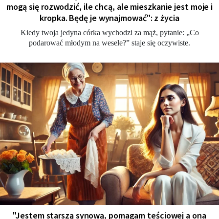
mogą się rozwodzić, ile chcą, ale mieszkanie jest moje i
kropka. Będę je wynajmować": z życia
Kiedy twoja jedyna córka wychodzi za mąż, pytanie: „Co
podarować młodym na wesele?” staje się oczywiste.
"Jestem starszą synową, pomagam teściowej a ona