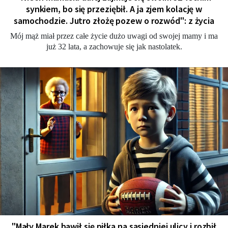
synkiem, bo się przeziębił. A ja zjem kolację w
samochodzie. Jutro złożę pozew o rozwód": z życia
Mój mąż miał przez całe życie dużo uwagi od swojej mamy i ma
już 32 lata, a zachowuje się jak nastolatek.
"Mały Marek bawił się piłką na sąsiedniej ulicy i rozbił