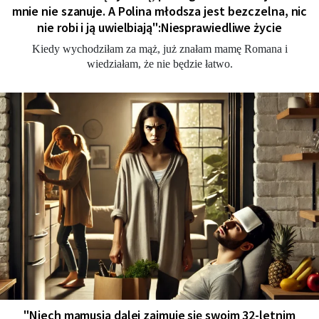
mnie nie szanuje. A Polina młodsza jest bezczelna, nic
nie robi i ją uwielbiają":Niesprawiedliwe życie
Kiedy wychodziłam za mąż, już znałam mamę Romana i
wiedziałam, że nie będzie łatwo.
"Niech mamusia dalej zajmuje się swoim 32-letnim