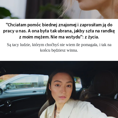
"Chciałam pomóc biednej znajomej i zaprosiłam ją do
pracy u nas. A ona była tak ubrana, jakby szła na randkę
z moim mężem. Nie ma wstydu": z życia.
Są tacy ludzie, którym choćbyś nie wiem ile pomagała, i tak na
końcu będziesz winna.