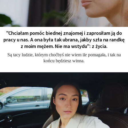
"Chciałam pomóc biednej znajomej i zaprosiłam ją do
pracy u nas. A ona była tak ubrana, jakby szła na randkę
z moim mężem. Nie ma wstydu": z życia.
Są tacy ludzie, którym choćbyś nie wiem ile pomagała, i tak na
końcu będziesz winna.