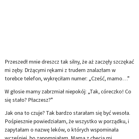
Przeszedł mnie dreszcz tak silny, że aż zaczęły szczękać
mi zęby. Drżącymi rękami z trudem znalazłam w
torebce telefon, wykręciłam numer: „Cześć, mamo…”
W głosie mamy zabrzmiał niepokój: „Tak, córeczko! Co
się stało? Płaczesz?”
Jak ona to czuje? Tak bardzo starałam się być wesoła.
Pośpiesznie powiedziałam, że wszystko w porządku, i
zapytałam o nazwę leków, o których wspominała
wcześniej, bo zapomniałam. Mama z chęcią mi