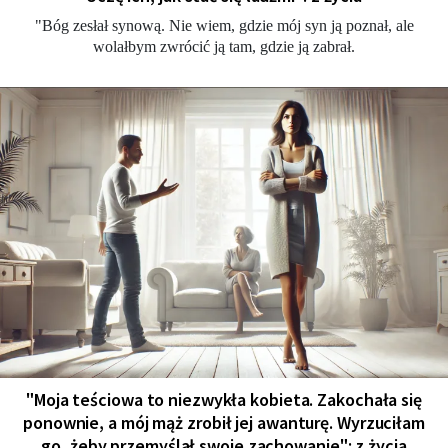
"Bóg zesłał synową. Nie wiem, gdzie mój syn ją poznał, ale
wolałbym zwrócić ją tam, gdzie ją zabrał.
"Moja teściowa to niezwykła kobieta. Zakochała się
ponownie, a mój mąż zrobił jej awanturę. Wyrzuciłam
go, żeby przemyślał swoje zachowanie": z życia