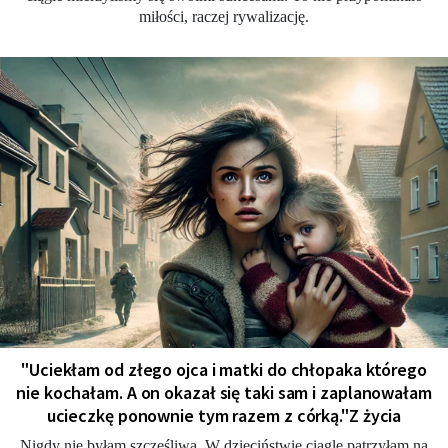
miłości, raczej rywalizację.
"Uciekłam od złego ojca i matki do chłopaka którego
nie kochałam. A on okazał się taki sam i zaplanowałam
ucieczkę ponownie tym razem z córką."Z życia
Nigdy nie byłam szczęśliwa. W dzieciństwie ciągle patrzyłam na