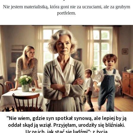
Nie jestem materialistką, która goni nie za uczuciami, ale za grubym
portfelem.
"Nie wiem, gdzie syn spotkał synową, ale lepiej by ją
oddał skąd ją wziął. Przyjęłam, urodziły się bliźniaki.
Uczę ich, jak stać się ludźmi": z życia