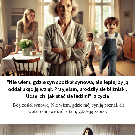
"Nie wiem, gdzie syn spotkał synową, ale lepiej by ją
oddał skąd ją wziął. Przyjęłam, urodziły się bliźniaki.
Uczę ich, jak stać się ludźmi": z życia
"Bóg zesłał synową. Nie wiem, gdzie mój syn ją poznał, ale
wolałbym zwrócić ją tam, gdzie ją zabrał.