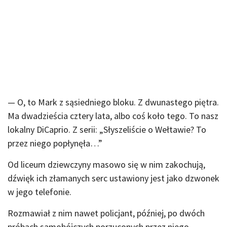
— O, to Mark z sąsiedniego bloku. Z dwunastego piętra.
Ma dwadzieścia cztery lata, albo coś koło tego. To nasz
lokalny DiCaprio. Z serii: „Słyszeliście o Wełtawie? To
przez niego popłynęła…”
Od liceum dziewczyny masowo się w nim zakochują,
dźwięk ich złamanych serc ustawiony jest jako dzwonek
w jego telefonie.
Rozmawiał z nim nawet policjant, później, po dwóch
próbach samobójczych porzuconych przez niego