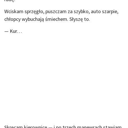
Wciskam sprzęgło, puszczam za szybko, auto szarpie,
chłopcy wybuchają śmiechem. Słyszę to.
— Kur…
Skręcam kierownicę — i po trzech manewrach stawiam