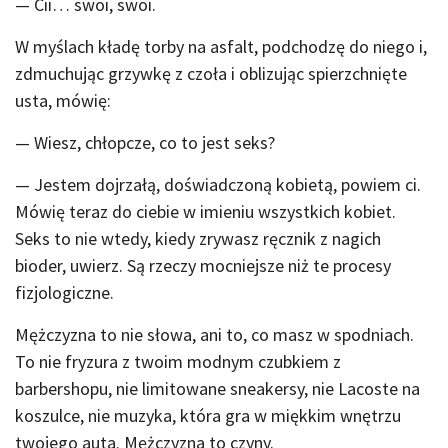
— Cii… swoi, swoi.
W myślach kładę torby na asfalt, podchodzę do niego i,
zdmuchując grzywkę z czoła i oblizując spierzchnięte
usta, mówię:
— Wiesz, chłopcze, co to jest seks?
— Jestem dojrzałą, doświadczoną kobietą, powiem ci.
Mówię teraz do ciebie w imieniu wszystkich kobiet.
Seks to nie wtedy, kiedy zrywasz ręcznik z nagich
bioder, uwierz. Są rzeczy mocniejsze niż te procesy
fizjologiczne.
Mężczyzna to nie słowa, ani to, co masz w spodniach.
To nie fryzura z twoim modnym czubkiem z
barbershopu, nie limitowane sneakersy, nie Lacoste na
koszulce, nie muzyka, która gra w miękkim wnętrzu
twojego auta. Mężczyzna to czyny.