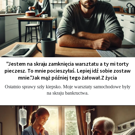
"Jestem na skraju zamknięcia warsztatu a ty mi torty
pieczesz. To mnie pocieszyłaś. Lepiej idź sobie zostaw
mnie."Jak mąż później tego żałował.Z życia
Ostatnio sprawy szły kiepsko. Moje warsztaty samochodowe były
na skraju bankructwa.