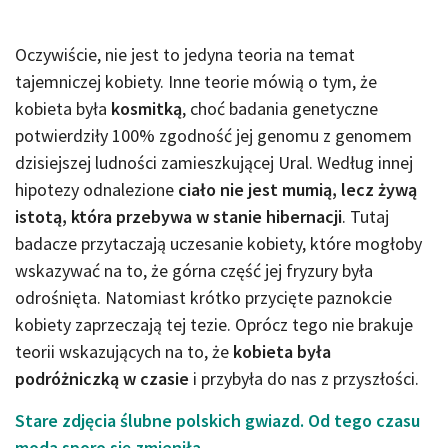
Oczywiście, nie jest to jedyna teoria na temat
tajemniczej kobiety. Inne teorie mówią o tym, że
kobieta była
kosmitką
, choć badania genetyczne
potwierdziły 100% zgodność jej genomu z genomem
dzisiejszej ludności zamieszkującej Ural. Według innej
hipotezy odnalezione
ciało nie jest mumią, lecz żywą
istotą, która przebywa w stanie hibernacji
. Tutaj
badacze przytaczają uczesanie kobiety, które mogłoby
wskazywać na to, że górna część jej fryzury była
odrośnięta. Natomiast krótko przycięte paznokcie
kobiety zaprzeczają tej tezie. Oprócz tego nie brakuje
teorii wskazujących na to, że
kobieta była
podróżniczką w czasie
i przybyła do nas z przyszłości.
Stare zdjęcia ślubne polskich gwiazd. Od tego czasu
moda sporo się zmieniła