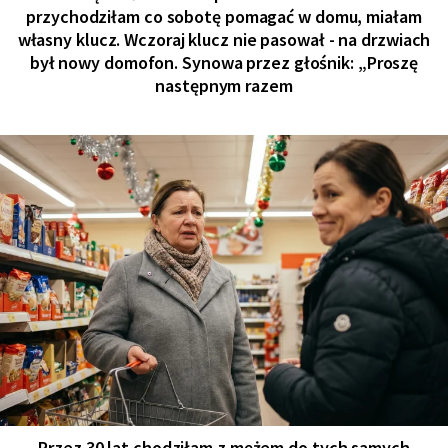
przychodziłam co sobotę pomagać w domu, miałam
własny klucz. Wczoraj klucz nie pasował - na drzwiach
był nowy domofon. Synowa przez głośnik: „Proszę
następnym razem
Przez 30 lat chodziłam z mężem do tych samych