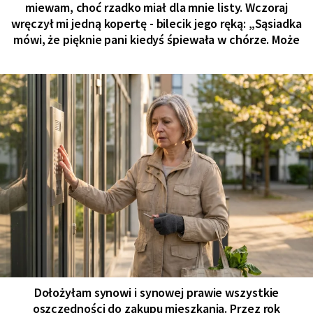
miewam, choć rzadko miał dla mnie listy. Wczoraj
wręczył mi jedną kopertę - bilecik jego ręką: „Sąsiadka
mówi, że pięknie pani kiedyś śpiewała w chórze. Może
Dołożyłam synowi i synowej prawie wszystkie
oszczędności do zakupu mieszkania. Przez rok