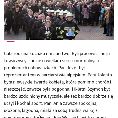
Cała rodzina kochała narciarstwo. Byli pracowici, hoji i
towarzyscy. Ludzie o wielkim sercu i normalnych
problemach i obowiązkach. Pan Józef był
reprezentantem w narciarstwie alpejskim. Pani Jolanta
była niewzykle twardą kobietą, która pomimo chorób i
nieszczęść, zawsze była pogodna. 10-letni Szymon był
bardzo uzdolniony muzycznie, ale też bardzo dobrze się
uczył i kochał sport. Pani Ania zawsze spokojna,
ułożona, łagodna, miała za sobą trudną walkę z
nowotworem złośliwym. Pan Wojciech był trenerem