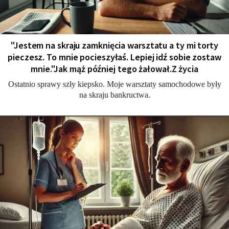
"Jestem na skraju zamknięcia warsztatu a ty mi torty
pieczesz. To mnie pocieszyłaś. Lepiej idź sobie zostaw
mnie."Jak mąż później tego żałował.Z życia
Ostatnio sprawy szły kiepsko. Moje warsztaty samochodowe były
na skraju bankructwa.