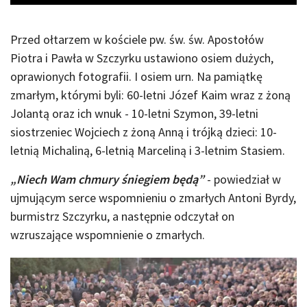
Przed ołtarzem w kościele pw. św. św. Apostołów
Piotra i Pawła w Szczyrku ustawiono osiem dużych,
oprawionych fotografii. I osiem urn. Na pamiątkę
zmarłym, którymi byli: 60-letni Józef Kaim wraz z żoną
Jolantą oraz ich wnuk - 10-letni Szymon, 39-letni
siostrzeniec Wojciech z żoną Anną i trójką dzieci: 10-
letnią Michaliną, 6-letnią Marceliną i 3-letnim Stasiem.
„Niech Wam chmury śniegiem będą”
- powiedział w
ujmującym serce wspomnieniu o zmarłych Antoni Byrdy,
burmistrz Szczyrku, a następnie odczytał on
wzruszające wspomnienie o zmarłych.