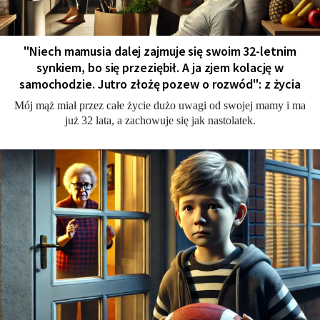
"Niech mamusia dalej zajmuje się swoim 32-letnim
synkiem, bo się przeziębił. A ja zjem kolację w
samochodzie. Jutro złożę pozew o rozwód": z życia
Mój mąż miał przez całe życie dużo uwagi od swojej mamy i ma
już 32 lata, a zachowuje się jak nastolatek.