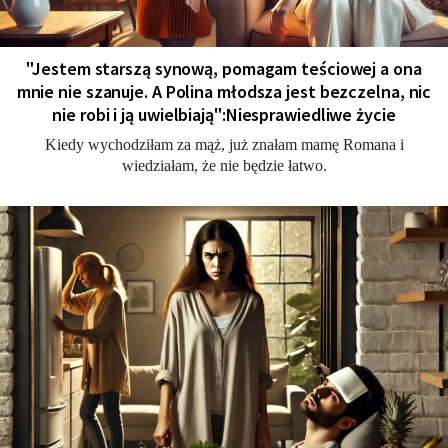
"Jestem starszą synową, pomagam teściowej a ona
mnie nie szanuje. A Polina młodsza jest bezczelna, nic
nie robi i ją uwielbiają":Niesprawiedliwe życie
Kiedy wychodziłam za mąż, już znałam mamę Romana i
wiedziałam, że nie będzie łatwo.