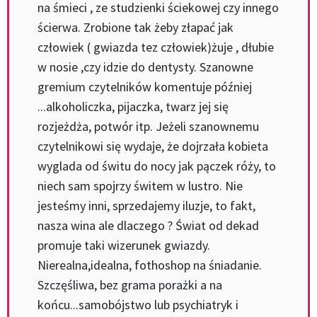
na śmieci , ze studzienki ściekowej czy innego
ścierwa. Zrobione tak żeby złapać jak
człowiek ( gwiazda tez człowiek)żuje , dłubie
w nosie ,czy idzie do dentysty. Szanowne
gremium czytelników komentuje później
...alkoholiczka, pijaczka, twarz jej się
rozjeżdża, potwór itp. Jeżeli szanownemu
czytelnikowi się wydaje, że dojrzała kobieta
wyglada od świtu do nocy jak pączek róży, to
niech sam spojrzy świtem w lustro. Nie
jesteśmy inni, sprzedajemy iluzje, to fakt,
nasza wina ale dlaczego ? Świat od dekad
promuje taki wizerunek gwiazdy.
Nierealna,idealna, fothoshop na śniadanie.
Szczęśliwa, bez grama porażki a na
końcu...samobójstwo lub psychiatryk i