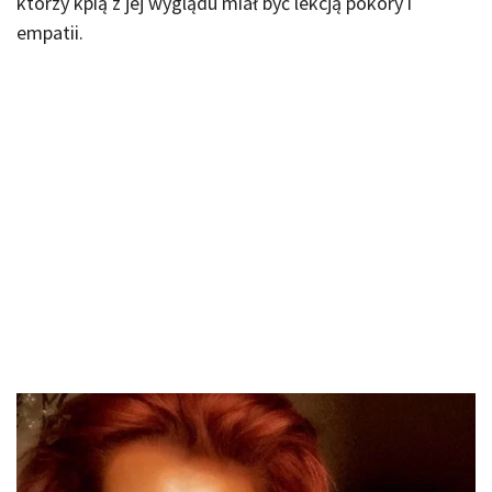
którzy kpią z jej wyglądu miał być lekcją pokory i
empatii.