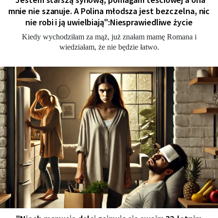
mnie nie szanuje. A Polina młodsza jest bezczelna, nic
nie robi i ją uwielbiają":Niesprawiedliwe życie
Kiedy wychodziłam za mąż, już znałam mamę Romana i
wiedziałam, że nie będzie łatwo.