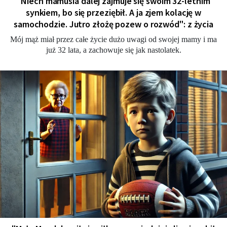
"Niech mamusia dalej zajmuje się swoim 32-letnim
synkiem, bo się przeziębił. A ja zjem kolację w
samochodzie. Jutro złożę pozew o rozwód": z życia
Mój mąż miał przez całe życie dużo uwagi od swojej mamy i ma
już 32 lata, a zachowuje się jak nastolatek.