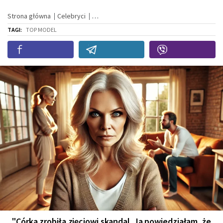
Strona główna
Celebryci
TAGI:
TOP MODEL
"Córka zrobiła zięciowi skandal. Ja powiedziałam, że