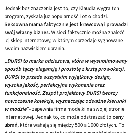
Jednak bez znaczenia jest to, czy Klaudia wygra ten
program, zyskała już popularność i ot o chodzi.
Seksowna mama faktycznie jest krawcową i prowadzi
swój własny biznes.
W sieci faktycznie można znaleźć
jej sklep internetowy, w którym sprzedaje sygnowane
swoim nazwiskiem ubrania.
„DURSI to marka odzieżowa, która
w wysublimowany
sposób łączy elegancję i prostotę z krztą prowokacji
.
DURSI to przede wszystkim
wyjątkowy design
,
wysoka jakość, perfekcyjne wykonanie oraz
funkcjonalność. Zespół projektowy DURSI
tworzy
nowoczesne kolekcje, wyznaczając odważne kierunki
w modzie
”-
zapewnia firma modelki na swojej stronie
internetowej. Jednak to, co może odstraszać to
ceny
ubrań
, które wahają się między 500 a 1000 złotych. To
dużo, zważając na niestety całkiem niewyróżniające się