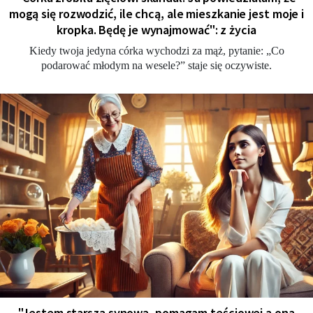
mogą się rozwodzić, ile chcą, ale mieszkanie jest moje i
kropka. Będę je wynajmować": z życia
Kiedy twoja jedyna córka wychodzi za mąż, pytanie: „Co
podarować młodym na wesele?” staje się oczywiste.
"Jestem starszą synową, pomagam teściowej a ona