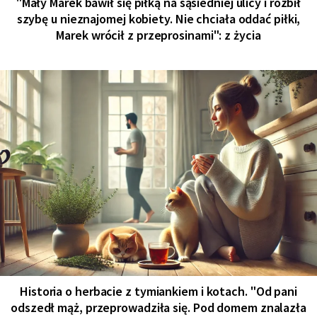
"Mały Marek bawił się piłką na sąsiedniej ulicy i rozbił
szybę u nieznajomej kobiety. Nie chciała oddać piłki,
Marek wrócił z przeprosinami": z życia
Historia o herbacie z tymiankiem i kotach. "Od pani
odszedł mąż, przeprowadziła się. Pod domem znalazła