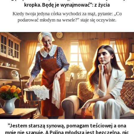
kropka. Będę je wynajmować": z życia
Kiedy twoja jedyna córka wychodzi za mąż, pytanie: „Co
podarować młodym na wesele?” staje się oczywiste.
"Jestem starszą synową, pomagam teściowej a ona
mnie nie szanuje. A Polina młodsza jest bezczelna, nic