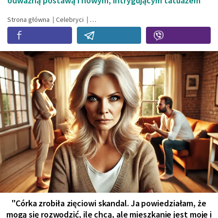
odważną postawą i nowym, intrygującym tatuażem
Strona główna
Celebryci
"Córka zrobiła zięciowi skandal. Ja powiedziałam, że
mogą się rozwodzić, ile chcą, ale mieszkanie jest moje i