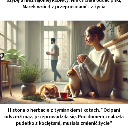
Marek wrócił z przeprosinami": z życia
Historia o herbacie z tymiankiem i kotach. "Od pani
odszedł mąż, przeprowadziła się. Pod domem znalazła
pudełko z kociętami, musiała zmienić życie"