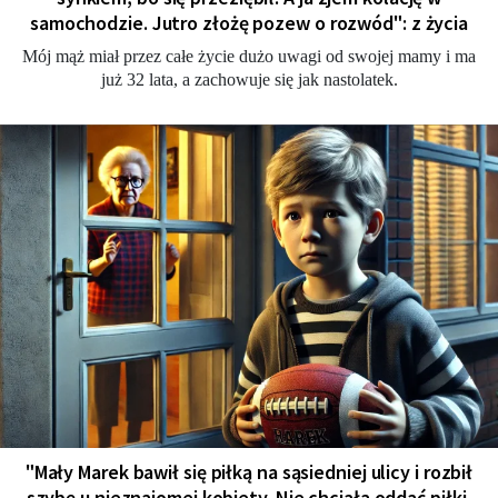
samochodzie. Jutro złożę pozew o rozwód": z życia
Mój mąż miał przez całe życie dużo uwagi od swojej mamy i ma
już 32 lata, a zachowuje się jak nastolatek.
"Mały Marek bawił się piłką na sąsiedniej ulicy i rozbił
szybę u nieznajomej kobiety. Nie chciała oddać piłki,