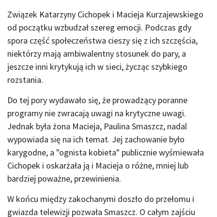
Związek Katarzyny Cichopek i Macieja Kurzajewskiego
od początku wzbudzał szereg emocji. Podczas gdy
spora część społeczeństwa cieszy się z ich szczęścia,
niektórzy mają ambiwalentny stosunek do pary, a
jeszcze inni krytykują ich w sieci, życząc szybkiego
rozstania.
Do tej pory wydawało się, że prowadzący poranne
programy nie zwracają uwagi na krytyczne uwagi.
Jednak była żona Macieja, Paulina Smaszcz, nadal
wypowiada się na ich temat. Jej zachowanie było
karygodne, a "ognista kobieta" publicznie wyśmiewała
Cichopek i oskarżała ją i Macieja o różne, mniej lub
bardziej poważne, przewinienia.
W końcu między zakochanymi doszło do przełomu i
gwiazda telewizji pozwała Smaszcz. O całym zajściu