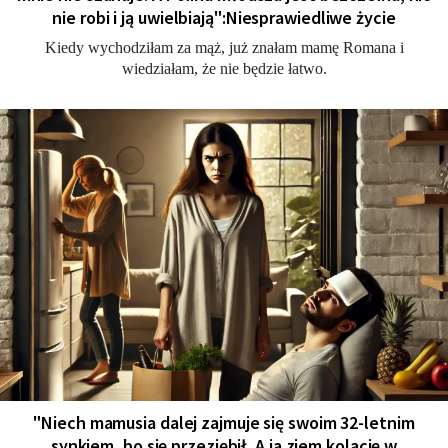
nie robi i ją uwielbiają":Niesprawiedliwe życie
Kiedy wychodziłam za mąż, już znałam mamę Romana i
wiedziałam, że nie będzie łatwo.
"Niech mamusia dalej zajmuje się swoim 32-letnim
synkiem, bo się przeziębił. A ja zjem kolację w