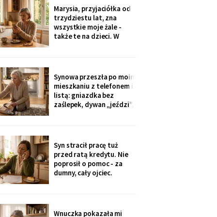
Dwadzieścia lat woziłam
Marysia, przyjaciółka od
im niedzielne obiady.
trzydziestu lat, zna
Karton stoi w
wszystkie moje żale -
przedpokoju trzeci dzień
także te na dzieci. W
- nie
niedzielę zobaczyłam u
wnuczki zdjęcia z chrzcin:
przy stole, obok mojej
córki, siedziała Marysia.
Synowa przeszła po moim
Mnie nie zaproszono.
mieszkaniu z telefonem i
Córka wyjaśniła krótko:
listą: gniazdka bez
„Marysia tak
zaślepek, dywan „jeździ",
garnki w zasięgu małej.
Dwie strony poprawek -
„inaczej nie będziemy jej
przywozić". Zaślepki
Syn stracił pracę tuż
kupiłam w poniedziałek.
przed ratą kredytu. Nie
Własną trójkę
poprosił o pomoc - za
wychowałam bez ani
dumny, cały ojciec.
jednej.
Przelałam im z lokaty
piętnaście tysięcy, w
tytule wpisałam „zaległy
prezent ślubny".
Wnuczka pokazała mi