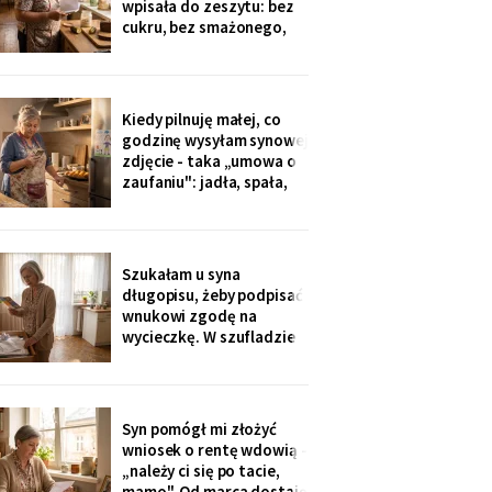
wpisała do zeszytu: bez
okazji wzięłam receptę
cukru, bez smażonego,
na
bez „białej mąki". W
czwartek poprosił o
pajdę ze smalcem i
ogórkiem - nie umiałam
Kiedy pilnuję małej, co
odmówić. Wieczorem
godzinę wysyłam synowej
przyszła wiadomość:
zdjęcie - taka „umowa o
„proszę traktować
zaufaniu": jadła, spała,
zeszyt poważnie, inaczej
rysuje. W czwartek
piekłyśmy babeczki i
zapomniałam o
czternastej. Siedem
Szukałam u syna
minut później dzwonił
długopisu, żeby podpisać
telefon: „czemu nie ma
wnukowi zgodę na
zdjęcia, coś się stało?!".
wycieczkę. W szufladzie
Babeczki
leżały broszury trzech
domów seniora. Przy tym
pod Grójcem ktoś dopisał
ołówkiem: «od
Syn pomógł mi złożyć
stycznia?».
wniosek o rentę wdowią -
„należy ci się po tacie,
mamo". Od marca dostaję