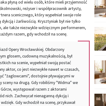
iaka płyną od wielu osób, które mieli przyjemność
Skolmowski, reżyser i współpracownik artysty,
nera scenicznego, który wypełniał swoje role
dykcją i żarliwością. Krysztyniak był nie tylko
 ale także niezwykle wdzięcznym performerem,
każdym razem, gdy wchodził na scenę.
gwiazd Opery Wrocławskiej. Obdarzony
nym głosem, cudowną muzykalnością, był
tkich na scenie, wypełniał swoją postać
ny aktor, co jest niezwykłe nawet w czasach,
 być "żaglowcami", dostojnie pływającymi w
ony sceny na drugą. Gdy robiliśmy "Widma" we
j Górze, występował razem z aktorami
ód nich. Zachwycał nienaganną dykcją i
y wdzięk. Gdy wchodził na scenę, przykuwał