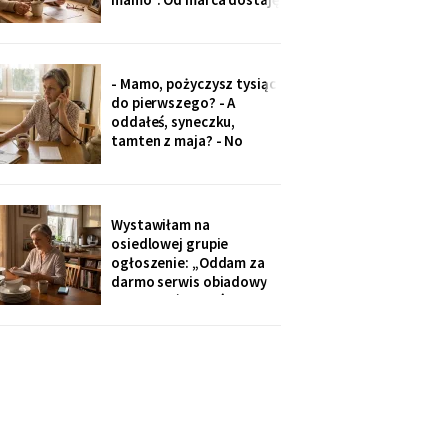
czterysta złotych więcej.
I od marca syn co miesiąc
wyciąga rękę: „przecież
to tatowe pieniądze, a
- Mamo, pożyczysz tysiąc
tata by chciał pomagać
do pierwszego? - A
nam, nie tobie".
oddałeś, syneczku,
tamten z maja? - No
wiesz co, z tobą się nie da
rozmawiać. Odłożył
słuchawkę. Pięć minut
później zadzwoniła
Wystawiłam na
synowa. Zaczęła od tego,
osiedlowej grupie
że „babcia podobno robi
ogłoszenie: „Oddam za
problemy".
darmo serwis obiadowy
na dwanaście osób,
nieużywany od pięciu lat.
Powód: nie mam już dla
kogo nakrywać". W dwie
godziny napisało
czterdzieści obcych osób.
Z rodziny - nikt, choć
wszyscy tam siedzą.