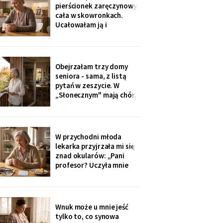
Wieczorem zadzwonił i
pierścionek zaręczynowy,
długo milczał w
cała w skowronkach.
słuchawce - pierwszy raz
Ucałowałam ją i
od lat
powiedziałam tylko
jedno: „załóż osobne
konto, dziecko, i nigdy
go nie zamykaj". Zdziwiła
Obejrzałam trzy domy
się, mama się obruszyła.
seniora - sama, z listą
Kiedyś zrozumie - ja
pytań w zeszycie. W
zrozumiałam o
„Słonecznym" mają chór,
czterdzieści lat za
bibliotekę i balkony na
południe. Wpłaciłam
zadatek za pokój z
widokiem na sad i
W przychodni młoda
podpisałam papiery.
lekarka przyjrzała mi się
Dzieciom powiem po
znad okularów: „Pani
fakcie - niech raz
profesor? Uczyła mnie
dowiedzą się ostatnie.
pani polskiego w drugim
liceum!". Przyjęła mnie
bez kolejki, a na koniec
ucałowała w oba policzki.
Wnuk może u mnie jeść
Córka wieczorem
tylko to, co synowa
zapytała tylko, czy przy