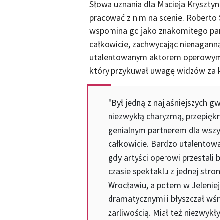
Słowa uznania dla Macieja Krysztyn
pracować z nim na scenie. Roberto 
wspomina go jako znakomitego part
całkowicie, zachwycając nienaganną 
utalentowanym aktorem operowym,
który przykuwał uwagę widzów za 
"Był jedną z najjaśniejszych 
niezwykłą charyzmą, przepięk
genialnym partnerem dla wszys
całkowicie. Bardzo utalentowa
gdy artyści operowi przestali
czasie spektaklu z jednej str
Wrocławiu, a potem w Jelenie
dramatycznymi i błyszczał wśr
żarliwością. Miał też niezwykł