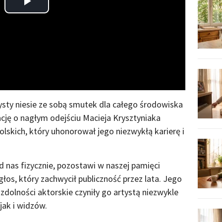
Play
Video
ysty niesie ze sobą smutek dla całego środowiska
cję o nagłym odejściu Macieja Krysztyniaka
lskich, który uhonorował jego niezwykłą karierę i
d nas fizycznie, pozostawi w naszej pamięci
głos, który zachwycił publiczność przez lata. Jego
zdolności aktorskie czyniły go artystą niezwykle
jak i widzów.