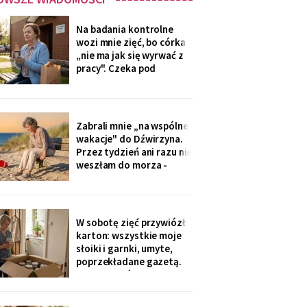
Na badania kontrolne
wozi mnie zięć, bo córka
„nie ma jak się wyrwać z
pracy". Czeka pod
przychodnią z termosem i
drożdżówką, żonie nic nie
mówi. W zeszły czwartek
powiedział cicho: „niech
Zabrali mnie „na wspólne
się mama na nią nie
wakacje" do Dźwirzyna.
gniewa. Ona zapomina, że
Przez tydzień ani razu nie
mama nie będzie
weszłam do morza -
pilnowałam dzieci, kiedy
młodzi „korzystali z
życia". W drodze
powrotnej syn zapytał: „i
W sobotę zięć przywiózł
jak, mamo, odpoczęłaś?".
karton: wszystkie moje
Piasek przywiozłam tylko
słoiki i garnki, umyte,
w butach, z placu
poprzekładane gazetą.
„Synowa mówi, że już nie
trzeba, mamo, zamawiają
teraz z aplikacji".