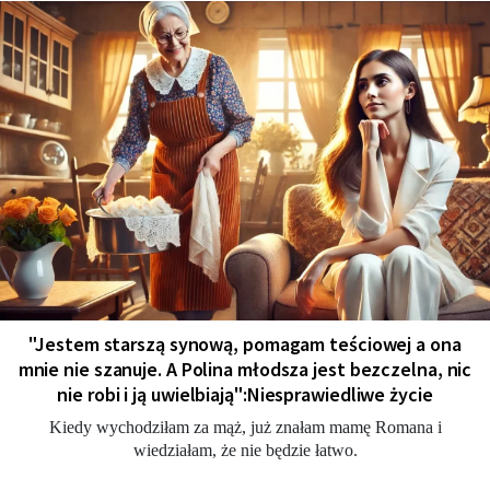
"Jestem starszą synową, pomagam teściowej a ona
mnie nie szanuje. A Polina młodsza jest bezczelna, nic
nie robi i ją uwielbiają":Niesprawiedliwe życie
Kiedy wychodziłam za mąż, już znałam mamę Romana i
wiedziałam, że nie będzie łatwo.