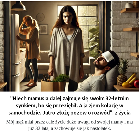
"Niech mamusia dalej zajmuje się swoim 32-letnim
synkiem, bo się przeziębił. A ja zjem kolację w
samochodzie. Jutro złożę pozew o rozwód": z życia
Mój mąż miał przez całe życie dużo uwagi od swojej mamy i ma
już 32 lata, a zachowuje się jak nastolatek.