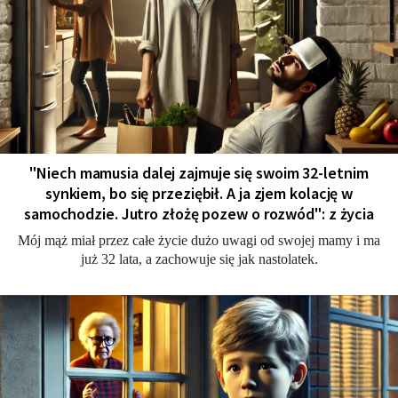
"Niech mamusia dalej zajmuje się swoim 32-letnim
synkiem, bo się przeziębił. A ja zjem kolację w
samochodzie. Jutro złożę pozew o rozwód": z życia
Mój mąż miał przez całe życie dużo uwagi od swojej mamy i ma
już 32 lata, a zachowuje się jak nastolatek.