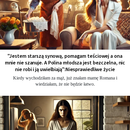
"Jestem starszą synową, pomagam teściowej a ona
mnie nie szanuje. A Polina młodsza jest bezczelna, nic
nie robi i ją uwielbiają":Niesprawiedliwe życie
Kiedy wychodziłam za mąż, już znałam mamę Romana i
wiedziałam, że nie będzie łatwo.