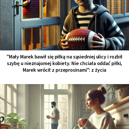
"Mały Marek bawił się piłką na sąsiedniej ulicy i rozbił
szybę u nieznajomej kobiety. Nie chciała oddać piłki,
Marek wrócił z przeprosinami": z życia