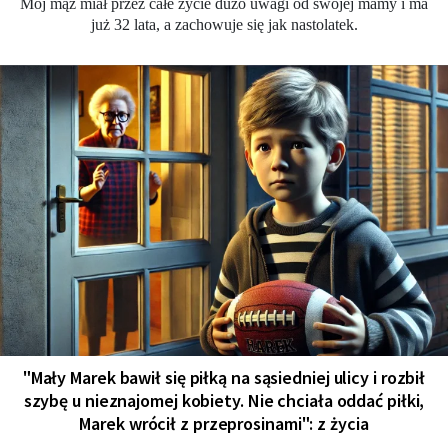
Mój mąż miał przez całe życie dużo uwagi od swojej mamy i ma
już 32 lata, a zachowuje się jak nastolatek.
"Mały Marek bawił się piłką na sąsiedniej ulicy i rozbił
szybę u nieznajomej kobiety. Nie chciała oddać piłki,
Marek wrócił z przeprosinami": z życia