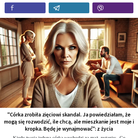
"Córka zrobiła zięciowi skandal. Ja powiedziałam, że
mogą się rozwodzić, ile chcą, ale mieszkanie jest moje i
kropka. Będę je wynajmować": z życia
Kiedy twoja jedyna córka wychodzi za mąż, pytanie: „Co