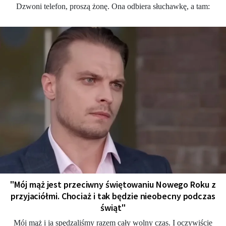
Dzwoni telefon, proszą żonę. Ona odbiera słuchawkę, a tam:
"Mój mąż jest przeciwny świętowaniu Nowego Roku z
przyjaciółmi. Chociaż i tak będzie nieobecny podczas
świąt"
Mój mąż i ja spędzaliśmy razem cały wolny czas. I oczywiście