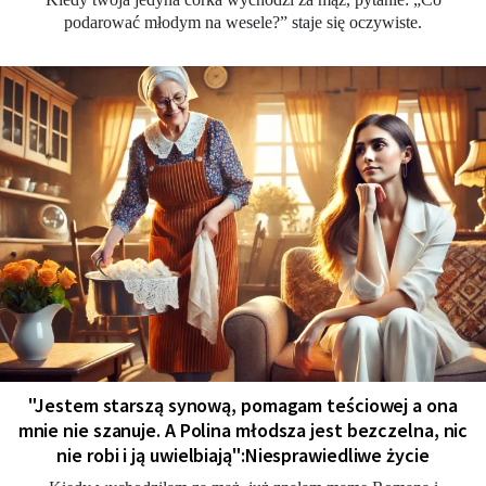
podarować młodym na wesele?” staje się oczywiste.
"Jestem starszą synową, pomagam teściowej a ona
mnie nie szanuje. A Polina młodsza jest bezczelna, nic
nie robi i ją uwielbiają":Niesprawiedliwe życie