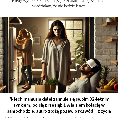
Kiedy wychodziłam za mąż, już znałam mamę Romana i
wiedziałam, że nie będzie łatwo.
"Niech mamusia dalej zajmuje się swoim 32-letnim
synkiem, bo się przeziębił. A ja zjem kolację w
samochodzie. Jutro złożę pozew o rozwód": z życia