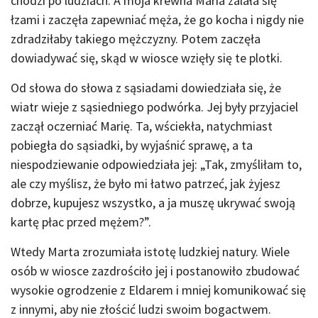
chodzi po ludziach. A moja krewna Maria zalała się
łzami i zaczęła zapewniać męża, że go kocha i nigdy nie
zdradziłaby takiego mężczyzny. Potem zaczęła
dowiadywać się, skąd w wiosce wzięły się te plotki.
Od słowa do słowa z sąsiadami dowiedziała się, że
wiatr wieje z sąsiedniego podwórka. Jej były przyjaciel
zaczął oczerniać Marię. Ta, wściekła, natychmiast
pobiegła do sąsiadki, by wyjaśnić sprawę, a ta
niespodziewanie odpowiedziała jej: „Tak, zmyśliłam to,
ale czy myślisz, że było mi łatwo patrzeć, jak żyjesz
dobrze, kupujesz wszystko, a ja muszę ukrywać swoją
kartę płac przed mężem?”.
Wtedy Marta zrozumiała istotę ludzkiej natury. Wiele
osób w wiosce zazdrościło jej i postanowiło zbudować
wysokie ogrodzenie z Eldarem i mniej komunikować się
z innymi, aby nie złościć ludzi swoim bogactwem.