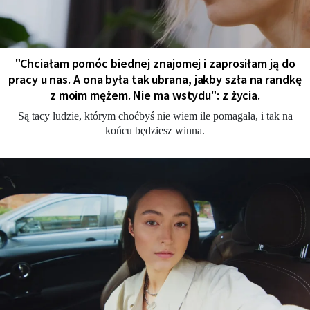
"Chciałam pomóc biednej znajomej i zaprosiłam ją do
pracy u nas. A ona była tak ubrana, jakby szła na randkę
z moim mężem. Nie ma wstydu": z życia.
Są tacy ludzie, którym choćbyś nie wiem ile pomagała, i tak na
końcu będziesz winna.