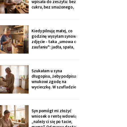
wpisała do zeszytu: bez
okazji wzięłam receptę
cukru, bez smażonego,
na
bez „białej mąki". W
czwartek poprosił o
pajdę ze smalcem i
ogórkiem - nie umiałam
Kiedy pilnuję małej, co
odmówić. Wieczorem
godzinę wysyłam synowej
przyszła wiadomość:
zdjęcie - taka „umowa o
„proszę traktować
zaufaniu": jadła, spała,
zeszyt poważnie, inaczej
rysuje. W czwartek
piekłyśmy babeczki i
zapomniałam o
czternastej. Siedem
Szukałam u syna
minut później dzwonił
długopisu, żeby podpisać
telefon: „czemu nie ma
wnukowi zgodę na
zdjęcia, coś się stało?!".
wycieczkę. W szufladzie
Babeczki
leżały broszury trzech
domów seniora. Przy tym
pod Grójcem ktoś dopisał
ołówkiem: «od
Syn pomógł mi złożyć
stycznia?».
wniosek o rentę wdowią -
„należy ci się po tacie,
mamo". Od marca dostaję