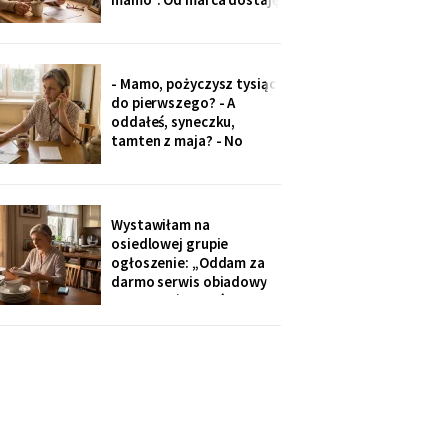
czterysta złotych więcej.
I od marca syn co miesiąc
wyciąga rękę: „przecież
to tatowe pieniądze, a
- Mamo, pożyczysz tysiąc
tata by chciał pomagać
do pierwszego? - A
nam, nie tobie".
oddałeś, syneczku,
tamten z maja? - No
wiesz co, z tobą się nie da
rozmawiać. Odłożył
słuchawkę. Pięć minut
później zadzwoniła
Wystawiłam na
synowa. Zaczęła od tego,
osiedlowej grupie
że „babcia podobno robi
ogłoszenie: „Oddam za
problemy".
darmo serwis obiadowy
na dwanaście osób,
nieużywany od pięciu lat.
Powód: nie mam już dla
kogo nakrywać". W dwie
godziny napisało
czterdzieści obcych osób.
Z rodziny - nikt, choć
wszyscy tam siedzą.