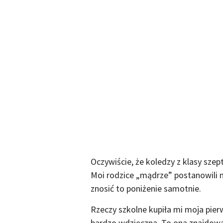
Oczywiście, że koledzy z klasy szept
Moi rodzice „mądrze” postanowili n
znosić to poniżenie samotnie.
Rzeczy szkolne kupiła mi moja pierw
bardzo wdzięczna. To ona znajdował