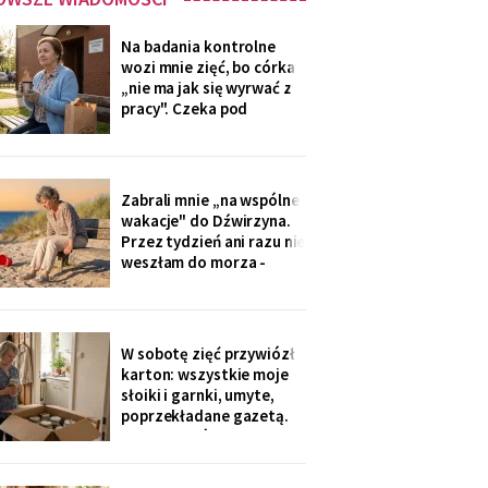
Na badania kontrolne
wozi mnie zięć, bo córka
„nie ma jak się wyrwać z
pracy". Czeka pod
przychodnią z termosem i
drożdżówką, żonie nic nie
mówi. W zeszły czwartek
powiedział cicho: „niech
Zabrali mnie „na wspólne
się mama na nią nie
wakacje" do Dźwirzyna.
gniewa. Ona zapomina, że
Przez tydzień ani razu nie
mama nie będzie
weszłam do morza -
pilnowałam dzieci, kiedy
młodzi „korzystali z
życia". W drodze
powrotnej syn zapytał: „i
W sobotę zięć przywiózł
jak, mamo, odpoczęłaś?".
karton: wszystkie moje
Piasek przywiozłam tylko
słoiki i garnki, umyte,
w butach, z placu
poprzekładane gazetą.
„Synowa mówi, że już nie
trzeba, mamo, zamawiają
teraz z aplikacji".