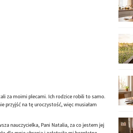
ali za moimi plecami. Ich rodzice robili to samo.
ie przyjść na tę uroczystość, więc musiałam
sza nauczycielka, Pani Natalia, za co jestem jej
a dla mnie ubrania i załatwiła mi bezpłatne