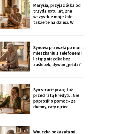
Dwadzieścia lat woziłam
Marysia, przyjaciółka od
im niedzielne obiady.
trzydziestu lat, zna
Karton stoi w
wszystkie moje żale -
przedpokoju trzeci dzień
także te na dzieci. W
- nie
niedzielę zobaczyłam u
wnuczki zdjęcia z chrzcin:
przy stole, obok mojej
córki, siedziała Marysia.
Synowa przeszła po moim
Mnie nie zaproszono.
mieszkaniu z telefonem i
Córka wyjaśniła krótko:
listą: gniazdka bez
„Marysia tak
zaślepek, dywan „jeździ",
garnki w zasięgu małej.
Dwie strony poprawek -
„inaczej nie będziemy jej
przywozić". Zaślepki
Syn stracił pracę tuż
kupiłam w poniedziałek.
przed ratą kredytu. Nie
Własną trójkę
poprosił o pomoc - za
wychowałam bez ani
dumny, cały ojciec.
jednej.
Przelałam im z lokaty
piętnaście tysięcy, w
tytule wpisałam „zaległy
prezent ślubny".
Wnuczka pokazała mi