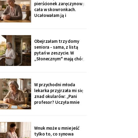
Wieczorem zadzwonił i
pierścionek zaręczynowy,
długo milczał w
cała w skowronkach.
słuchawce - pierwszy raz
Ucałowałam ją i
od lat
powiedziałam tylko
jedno: „załóż osobne
konto, dziecko, i nigdy
go nie zamykaj". Zdziwiła
Obejrzałam trzy domy
się, mama się obruszyła.
seniora - sama, z listą
Kiedyś zrozumie - ja
pytań w zeszycie. W
zrozumiałam o
„Słonecznym" mają chór,
czterdzieści lat za
bibliotekę i balkony na
południe. Wpłaciłam
zadatek za pokój z
widokiem na sad i
W przychodni młoda
podpisałam papiery.
lekarka przyjrzała mi się
Dzieciom powiem po
znad okularów: „Pani
fakcie - niech raz
profesor? Uczyła mnie
dowiedzą się ostatnie.
pani polskiego w drugim
liceum!". Przyjęła mnie
bez kolejki, a na koniec
ucałowała w oba policzki.
Wnuk może u mnie jeść
Córka wieczorem
tylko to, co synowa
zapytała tylko, czy przy