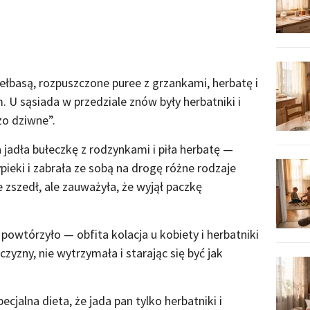
iełbasą, rozpuszczone puree z grzankami, herbatę i
U sąsiada w przedziale znów były herbatniki i
zo dziwne”.
 jadła bułeczkę z rodzynkami i piła herbatę —
ypieki i zabrała ze sobą na drogę różne rodzaje
e zszedł, ale zauważyła, że wyjął paczkę
 powtórzyło — obfita kolacja u kobiety i herbatniki
yzny, nie wytrzymała i starając się być jak
cjalna dieta, że jada pan tylko herbatniki i