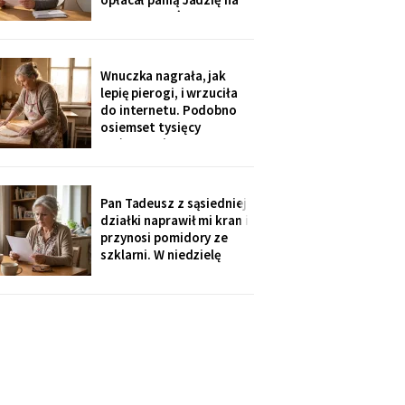
kilka poranków w
tygodniu. Tydzień po
pogrzebie przysłał mi
rozliczenie: „twoja
Wnuczka nagrała, jak
połowa za opiekunkę,
lepię pierogi, i wrzuciła
osiem tysięcy. Mama by
do internetu. Podobno
tak chciała".
osiemset tysięcy
wyświetleń - ludzie z
całej Polski piszą, że
przypominam im ich
babcie. Córka obejrzała
Pan Tadeusz z sąsiedniej
dwa razy i powiedziała
działki naprawił mi kran i
tylko: „Mamo, mogłaś
przynosi pomidory ze
chociaż zdjąć ten stary
szklarni. W niedzielę
fartuch".
dzieci przyjechały oboje,
bez wnuków, na
„poważną rozmowę o
przyszłości". Syn położył
na stole kartkę z
punktami. Pierwszy
przeczytałam do góry
nogami