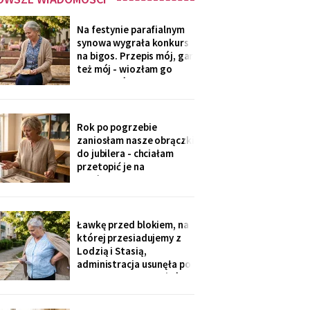
Na festynie parafialnym
synowa wygrała konkurs
na bigos. Przepis mój, gar
też mój - wiozłam go
rano taksówką, żeby się
nie wylał. Przy dyplomie
powiedziała do
mikrofonu: „to stary
Rok po pogrzebie
przepis z mojej rodziny".
zaniosłam nasze obrączki
Klaskałam razem ze
do jubilera - chciałam
wszystkimi.
przetopić je na
pierścionek dla wnuczki.
Pan zważył, obejrzał
przez lupę i powiedział
cicho: „Pani jest złota.
Ławkę przed blokiem, na
Męża - pozłacana, dobra
której przesiadujemy z
imitacja, robota sprzed
Lodzią i Stasią,
lat".
administracja usunęła po
„skargach mieszkańców"
- podobno psujemy
widok. Pod pismem