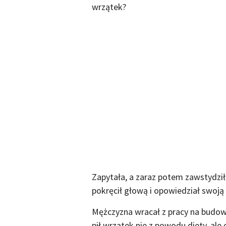
wrzątek?
Zapytała, a zaraz potem zawstydził
pokręcił głową i opowiedział swoją 
Mężczyzna wracał z pracy na budowie,
pił wrzątek nie z powodu diety, ale 