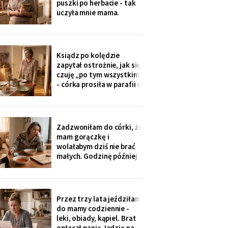
puszki po herbacie - tak
wnuczka - ona
uczyła mnie mama.
Synowa trafiła na nią przy
„porządkach w mojej
kuchni". Teraz przy każdej
wizycie żartuje przy
Ksiądz po kolędzie
wszystkich: „u mamy
zapytał ostrożnie, jak się
bank, a my się męczymy z
czuję „po tym wszystkim"
kredytem". Puszkę
- córka prosiła w parafii o
modlitwę, bo „mama
zdziwaczała na starość i
odcina się od rodziny". To
ja co niedzielę czekam z
Zadzwoniłam do córki, że
obiadem. Ostatni raz
mam gorączkę i
przyszli we wrześniu.
wolałabym dziś nie brać
małych. Godzinę później
stali w drzwiach: „Mamo,
oni już przechorowali, nic
im nie będzie". O piątej
przyszedł SMS: „Podasz
Przez trzy lata jeździłam
im obiad? Wrócimy
do mamy codziennie -
głodni".
leki, obiady, kąpiel. Brat
opłacał panią Jadzię na