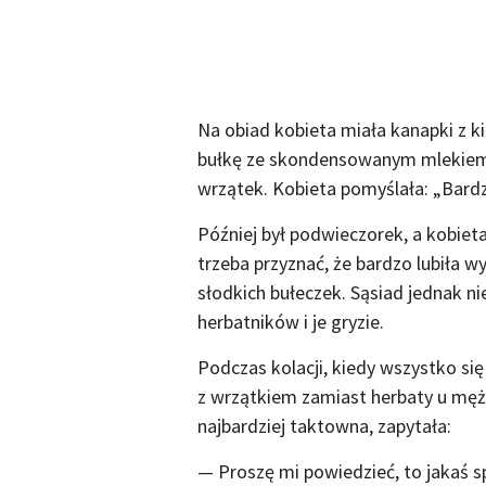
Na obiad kobieta miała kanapki z k
bułkę ze skondensowanym mlekiem. 
wrzątek. Kobieta pomyślała: „Bard
Później był podwieczorek, a kobieta
trzeba przyznać, że bardzo lubiła w
słodkich bułeczek. Sąsiad jednak ni
herbatników i je gryzie.
Podczas kolacji, kiedy wszystko się
z wrzątkiem zamiast herbaty u mężcz
najbardziej taktowna, zapytała:
— Proszę mi powiedzieć, to jakaś spe