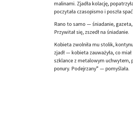
malinami. Zjadła kolację, popatrzył
poczytała czasopismo i poszła spać
Rano to samo — śniadanie, gazeta, o
Przywitał się, zszedł na śniadanie.
Kobieta zwolniła mu stolik, kontyn
zjadł — kobieta zauważyła, co miał
szklance z metalowym uchwytem, pos
ponury. Podejrzany” — pomyślała.