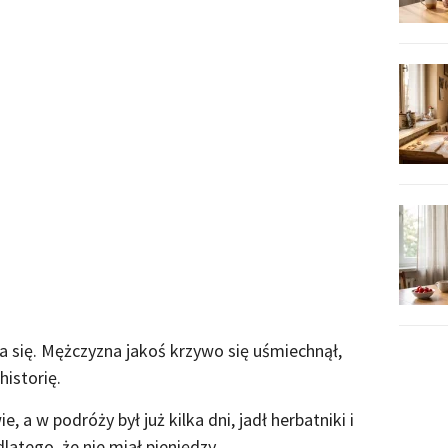
a się. Mężczyzna jakoś krzywo się uśmiechnął,
historię.
 a w podróży był już kilka dni, jadł herbatniki i
dlatego, że nie miał pieniędzy.