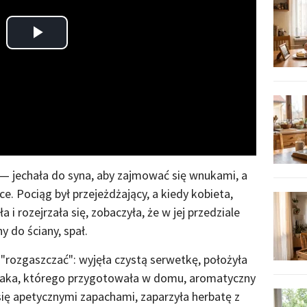
Play
Video
— jechała do syna, aby zajmować się wnukami, a
ce. Pociąg był przejeżdżający, a kiedy kobieta,
i rozejrzała się, zobaczyła, że w jej przedziale
 do ściany, spał.
ę "rozgaszczać": wyjęła czystą serwetkę, położyła
rczaka, którego przygotowała w domu, aromatyczny
 się apetycznymi zapachami, zaparzyła herbatę z