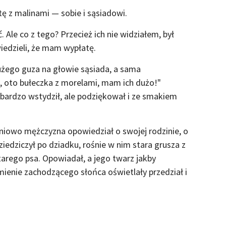
tę z malinami — sobie i sąsiadowi.
. Ale co z tego? Przecież ich nie widziałem, był
wiedzieli, że mam wypłatę.
użego guza na głowie sąsiada, a sama
, oto bułeczka z morelami, mam ich dużo!"
ę bardzo wstydził, ale podziękował i ze smakiem
iowo mężczyzna opowiedział o swojej rodzinie, o
edziczył po dziadku, rośnie w nim stara grusza z
rego psa. Opowiadał, a jego twarz jakby
ienie zachodzącego słońca oświetlały przedział i