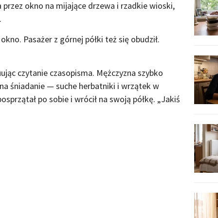
a przez okno na mijające drzewa i rzadkie wioski,
.
kno. Pasażer z górnej półki też się obudził.
uując czytanie czasopisma. Mężczyzna szybko
 na śniadanie — suche herbatniki i wrzątek w
przątał po sobie i wrócił na swoją półkę. „Jakiś