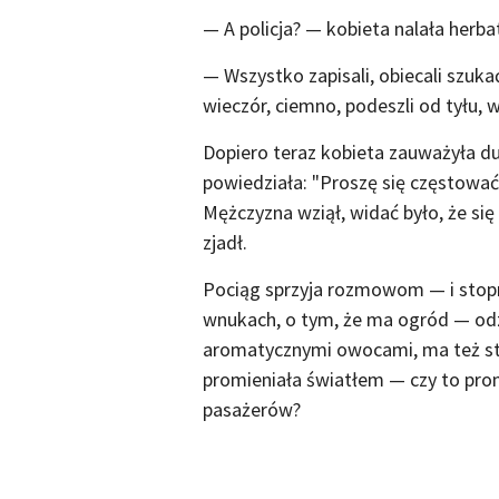
— A policja? — kobieta nalała herba
— Wszystko zapisali, obiecali szukać
wieczór, ciemno, podeszli od tyłu, 
Dopiero teraz kobieta zauważyła d
powiedziała: "Proszę się częstować
Mężczyzna wziął, widać było, że si
zjadł.
Pociąg sprzyja rozmowom — i stopn
wnukach, o tym, że ma ogród — odzi
aromatycznymi owocami, ma też sta
promieniała światłem — czy to prom
pasażerów?