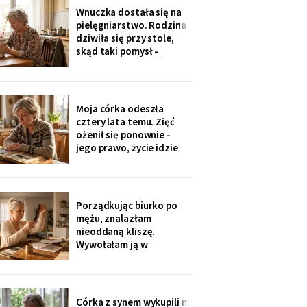
jedenaście podpisów.
Wnuczka dostała się na
Rozpoznałam charakter
pielęgniarstwo. Rodzina
pisma córki - ma tu
dziwiła się przy stole,
kawalerkę pod wynajem.
skąd taki pomysł -
„Mamo, bez przesady
przecież mogła „iść na
coś lepszego".
Odpowiedziała, nie
podnosząc głowy znad
Moja córka odeszła
talerza: „bo widziałam,
cztery lata temu. Zięć
jak babcia trzy lata
ożenił się ponownie -
zajmowała się dziadkiem.
jego prawo, życie idzie
Też chcę tak
dalej. W czwartek
wnuczka szepnęła mi, że
zdjęcia mamy zniknęły ze
ścian, „bo ciocia nie lubi
Porządkując biurko po
na nie patrzeć". Dałam jej
mężu, znalazłam
mały album - schowała go
nieoddaną kliszę.
do tornistra jak
Wywołałam ją w
zakładzie przy rynku. Na
zdjęciach jezioro,
drewniany domek i
roześmiana kobieta przy
Córka z synem wykupili mi