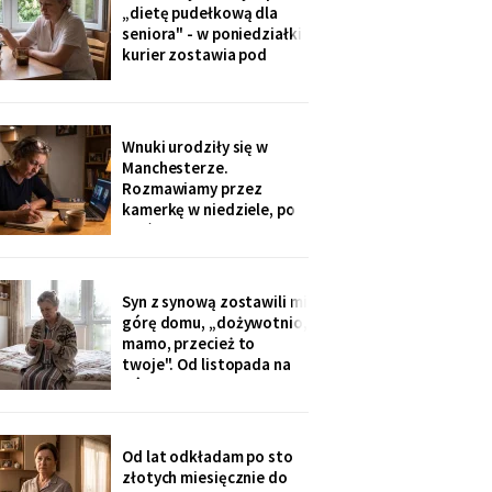
ognisku. Na ostatniej
„dietę pudełkową dla
klatce on - młody, z
seniora" - w poniedziałki
wąsami, obejmuje ją
kurier zostawia pod
ramieniem.
drzwiami zgrzewkę na
cały tydzień. „Teraz nie
musisz gotować i
jesteśmy spokojni,
Wnuki urodziły się w
mamo". Od marca nikt nie
Manchesterze.
przyjechał. Na każdym
Rozmawiamy przez
pudełku naklejka: moje
kamerkę w niedziele, po
imię
pięć minut, bo „im się
nudzi". Ostatnio starszy
zapytał o coś po
angielsku, a syn
Syn z synową zostawili mi
przetłumaczył ze
górę domu, „dożywotnio,
śmiechem: „pyta, kim jest
mamo, przecież to
ta pani". Kupiłam zeszyt i
twoje". Od listopada na
uczę się angielskiego
górze grzeje tylko jeden
kaloryfer, bo „ciepło i tak
idzie do góry - fizyka".
Rano w moim pokoju jest
Od lat odkładam po sto
czternaście stopni.
złotych miesięcznie do
Termometr przyniosła mi