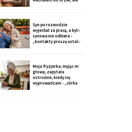
Zamówiłam - kierowca
nie przyszłaś". Żadnego
poczekał
zaproszenia nie
dostałam - przedszkole
przekazuje je przez
Syn po rozwodzie
rodziców. Córka
wyjechał za pracą, a była
wzruszyła ramionami:
synowa nie odbiera -
„No zapomniałam, mamo,
„kontakty proszę ustalać
tyle się teraz
przez adwokata".
Wnuków nie widziałam od
Wielkanocy. W czwartek
na rynku młodszy mnie
Moja fryzjerka, myjąc mi
zobaczył, wyrwał jej się z
głowę, zapytała
ręki i przybiegł. Zdążyłam
ostrożnie, kiedy się
tylko przytulić.
wyprowadzam - „córka
mówiła u nas w salonie,
że mieszkanie pójdzie na
sprzedaż, szuka już pani
czegoś mniejszego".
Niczego nie szukam. Nic
nie sprzedaję.