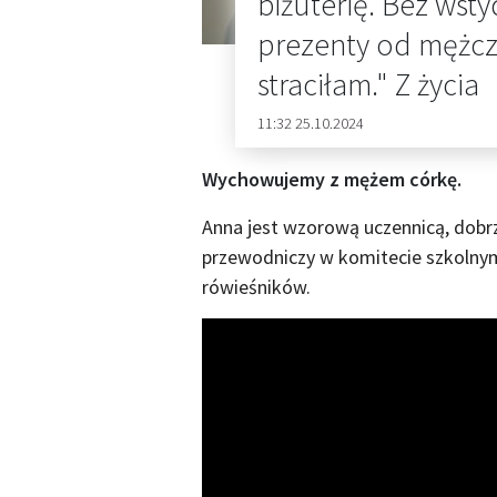
biżuterię. Bez wst
prezenty od mężczyz
straciłam." Z życia
11:32 25.10.2024
Wychowujemy z mężem córkę.
Anna jest wzorową uczennicą, dobrz
przewodniczy w komitecie szkolnym 
rówieśników.