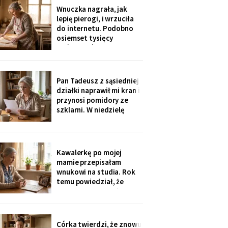
rozliczenie: „twoja
Wnuczka nagrała, jak
połowa za opiekunkę,
lepię pierogi, i wrzuciła
osiem tysięcy. Mama by
do internetu. Podobno
tak chciała".
osiemset tysięcy
wyświetleń - ludzie z
całej Polski piszą, że
przypominam im ich
babcie. Córka obejrzała
Pan Tadeusz z sąsiedniej
dwa razy i powiedziała
działki naprawił mi kran i
tylko: „Mamo, mogłaś
przynosi pomidory ze
chociaż zdjąć ten stary
szklarni. W niedzielę
fartuch".
dzieci przyjechały oboje,
bez wnuków, na
„poważną rozmowę o
przyszłości". Syn położył
Kawalerkę po mojej
na stole kartkę z
mamie przepisałam
punktami. Pierwszy
wnukowi na studia. Rok
przeczytałam do góry
temu powiedział, że
nogami
musiał ją sprzedać, „bo
nie dawał rady z
opłatami". W środę
spotkałam dawną
Córka twierdzi, że znowu