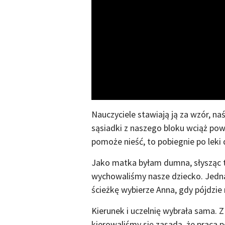
Nauczyciele stawiają ją za wzór, na
sąsiadki z naszego bloku wciąż pow
pomoże nieść, to pobiegnie po leki 
Jako matka byłam dumna, słysząc t
wychowaliśmy nasze dziecko. Jedna
ścieżkę wybierze Anna, gdy pójdzie 
Kierunek i uczelnię wybrała sama. 
kierowaliśmy się zasadą, że praca p