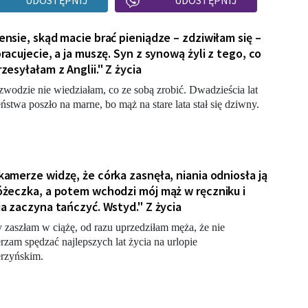
UDOSTĘPNIJ
UDOSTĘPNIJ
ensie, skąd macie brać pieniądze – zdziwiłam się –
pracujecie, a ja muszę. Syn z synową żyli z tego, co
rzesyłałam z Anglii." Z życia
zwodzie nie wiedziałam, co ze sobą zrobić. Dwadzieścia lat
ństwa poszło na marne, bo mąż na stare lata stał się dziwny.
kamerze widzę, że córka zasnęła, niania odniosła ją
óżeczka, a potem wchodzi mój mąż w ręczniku i
ia zaczyna tańczyć. Wstyd." Z życia
 zaszłam w ciążę, od razu uprzedziłam męża, że nie
rzam spędzać najlepszych lat życia na urlopie
rzyńskim.