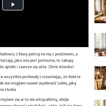
Play
Video
śladowcy z klasy patrzą na nią z podziwem, a
tarzają, jaka ona jest pomocna, to zakupy
do apteki i zawsze się wita. Złote dziecko!
e wszystkie pochwały i rozumiejąc, że dobrze
k nie mogłam nawet wyobrazić sobie, jaką
na studia.
Z mężem się w to nie wtrącaliśmy, oboje
owinna dawać satysfakcję, a kto, jeśli nie Anna,