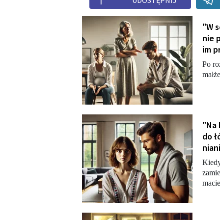
UDOSTĘPNIJ
"W s
nie 
im p
Po ro
małże
"Na 
do ł
nian
Kiedy
zamie
macie