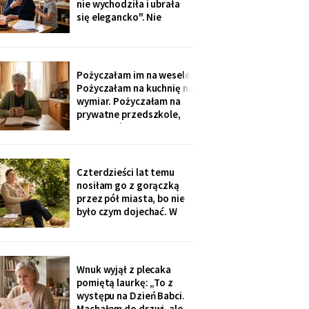
nie wychodziła i ubrała
nigdzie nie zgłaszaj,
się elegancko". Nie
chcesz mu zniszczyć
spałam całą noc - tak
samo zaczęło się u Krysi,
zanim zawieźli ją do
domu opieki. Przyjechali
Pożyczałam im na wesele.
z tortem i laptopem:
Pożyczałam na kuchnię na
bilety do Rzymu na moje
wymiar. Pożyczałam na
siedemdziesiąte
prywatne przedszkole,
urodziny
„bo Kubuś jest wrażliwy".
W zeszłym tygodniu
pierwszy raz w życiu to ja
poprosiłam o pożyczkę -
Czterdzieści lat temu
na okulary progresywne -
nosiłam go z gorączką
i usłyszałam, że „trzeba
przez pół miasta, bo nie
było sobie
było czym dojechać. W
zeszły wtorek
poprosiłam, żeby
podwiózł mnie na
prześwietlenie biodra.
Wnuk wyjął z plecaka
„Mamo, od tego jest
pomiętą laurkę: „To z
teraz taksówka dla
występu na Dzień Babci.
seniorów, zamów sobie".
Machałem do drzwi, ale