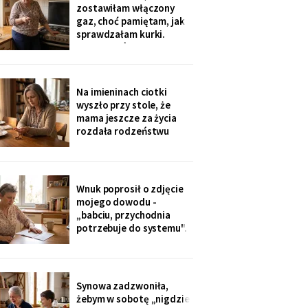
sąsiadkę stamtąd: „Co
zostawiłam włączony
weekend inni ludzie z
gaz, choć pamiętam, jak
walizkami, klucze w
sprawdzałam kurki.
skrzynce na szyfr.
Klucze, które „zgubiłam",
Obrotny ten
znalazła w mojej
lodówce. Wczoraj
sąsiadka wspomniała, że
Na imieninach ciotki
córka była u mnie we
wyszło przy stole, że
wtorek - kiedy ja
mama jeszcze za życia
siedziałam w przychodni.
rozdała rodzeństwu
Nigdy nie dawałam
pamiątki - medalik,
zegarek po ojcu, kopertę
dla najmłodszego. Ja
dostałam jej różaniec, po
Wnuk poprosił o zdjęcie
pogrzebie, z szuflady.
mojego dowodu -
Siostra wyjaśniła: „Ty i
„babciu, przychodnia
tak zawsze byłaś
potrzebuje do systemu".
ustawiona."
W czerwcu przyszło
wezwanie: chwilówka
przez internet, cztery
tysiące, na moje dane.
Synowa zadzwoniła,
Wnuk płakał, że odda.
żebym w sobotę „nigdzie
Córka na to: „tylko