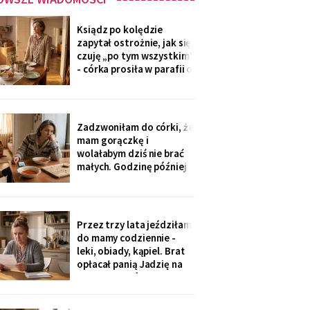
Ksiądz po kolędzie
zapytał ostrożnie, jak się
czuję „po tym wszystkim"
- córka prosiła w parafii o
modlitwę, bo „mama
zdziwaczała na starość i
odcina się od rodziny". To
ja co niedzielę czekam z
Zadzwoniłam do córki, że
obiadem. Ostatni raz
mam gorączkę i
przyszli we wrześniu.
wolałabym dziś nie brać
małych. Godzinę później
stali w drzwiach: „Mamo,
oni już przechorowali, nic
im nie będzie". O piątej
przyszedł SMS: „Podasz
Przez trzy lata jeździłam
im obiad? Wrócimy
do mamy codziennie -
głodni".
leki, obiady, kąpiel. Brat
opłacał panią Jadzię na
kilka poranków w
tygodniu. Tydzień po
pogrzebie przysłał mi