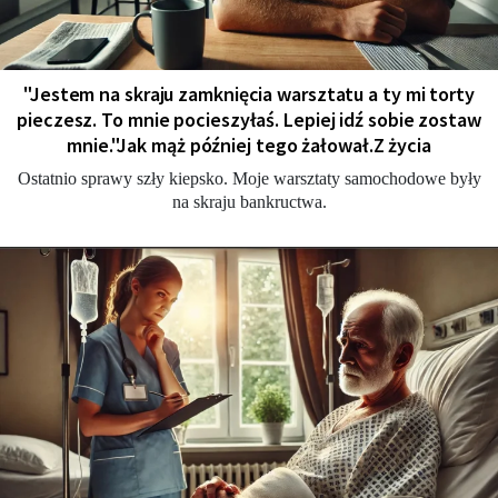
"Jestem na skraju zamknięcia warsztatu a ty mi torty
pieczesz. To mnie pocieszyłaś. Lepiej idź sobie zostaw
mnie."Jak mąż później tego żałował.Z życia
Ostatnio sprawy szły kiepsko. Moje warsztaty samochodowe były
na skraju bankructwa.