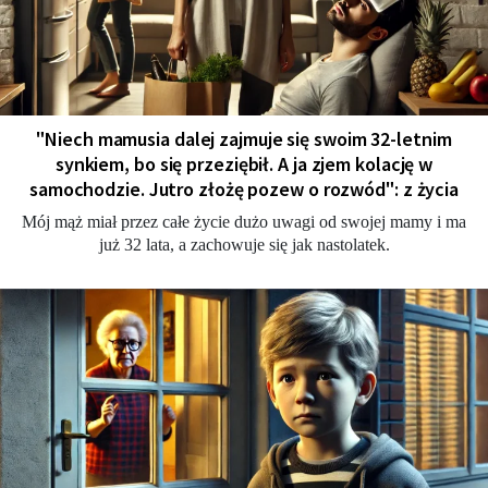
"Niech mamusia dalej zajmuje się swoim 32-letnim
synkiem, bo się przeziębił. A ja zjem kolację w
samochodzie. Jutro złożę pozew o rozwód": z życia
Mój mąż miał przez całe życie dużo uwagi od swojej mamy i ma
już 32 lata, a zachowuje się jak nastolatek.