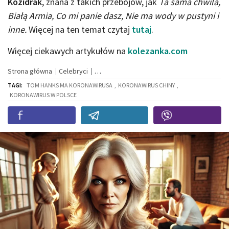
Kozidrak
, znana z takich przebojów, jak
Ta sama chwila,
Białą Armia, Co mi panie dasz, Nie ma wody w pustyni i
inne.
Więcej na ten temat czytaj
tutaj
.
Więcej ciekawych artykułów na
kolezanka.com
Strona główna
Celebryci
TAGI:
TOM HANKS MA KORONAWIRUSA
,
KORONAWIRUS CHINY
,
KORONAWIRUS W POLSCE