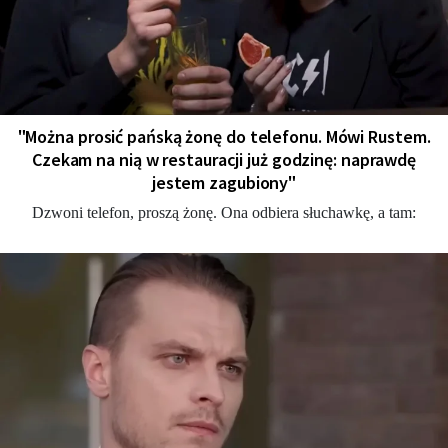
"Można prosić pańską żonę do telefonu. Mówi Rustem.
Czekam na nią w restauracji już godzinę: naprawdę
jestem zagubiony"
Dzwoni telefon, proszą żonę. Ona odbiera słuchawkę, a tam: