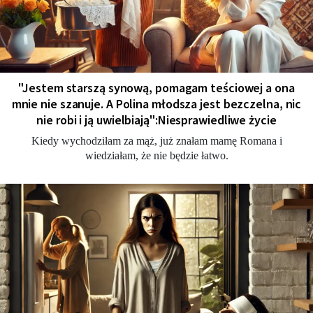
"Jestem starszą synową, pomagam teściowej a ona
mnie nie szanuje. A Polina młodsza jest bezczelna, nic
nie robi i ją uwielbiają":Niesprawiedliwe życie
Kiedy wychodziłam za mąż, już znałam mamę Romana i
wiedziałam, że nie będzie łatwo.