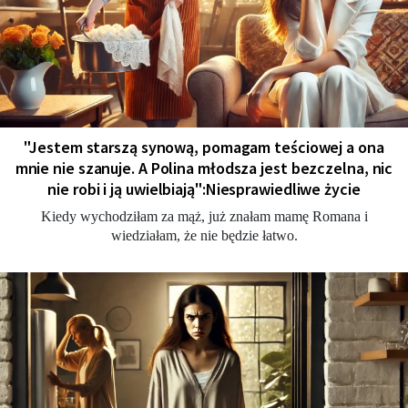
"Jestem starszą synową, pomagam teściowej a ona
mnie nie szanuje. A Polina młodsza jest bezczelna, nic
nie robi i ją uwielbiają":Niesprawiedliwe życie
Kiedy wychodziłam za mąż, już znałam mamę Romana i
wiedziałam, że nie będzie łatwo.