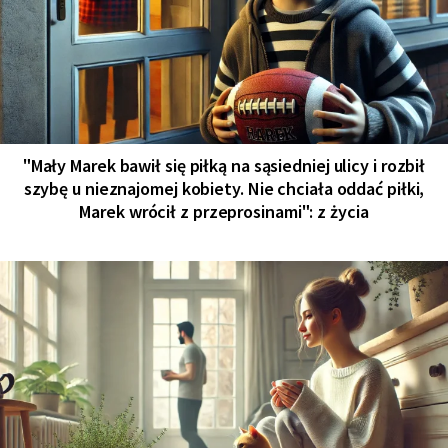
"Mały Marek bawił się piłką na sąsiedniej ulicy i rozbił
szybę u nieznajomej kobiety. Nie chciała oddać piłki,
Marek wrócił z przeprosinami": z życia