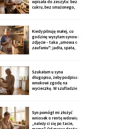
wpisała do zeszytu: bez
okazji wzięłam receptę
cukru, bez smażonego,
na
bez „białej mąki". W
czwartek poprosił o
pajdę ze smalcem i
ogórkiem - nie umiałam
Kiedy pilnuję małej, co
odmówić. Wieczorem
godzinę wysyłam synowej
przyszła wiadomość:
zdjęcie - taka „umowa o
„proszę traktować
zaufaniu": jadła, spała,
zeszyt poważnie, inaczej
rysuje. W czwartek
piekłyśmy babeczki i
zapomniałam o
czternastej. Siedem
Szukałam u syna
minut później dzwonił
długopisu, żeby podpisać
telefon: „czemu nie ma
wnukowi zgodę na
zdjęcia, coś się stało?!".
wycieczkę. W szufladzie
Babeczki
leżały broszury trzech
domów seniora. Przy tym
pod Grójcem ktoś dopisał
ołówkiem: «od
Syn pomógł mi złożyć
stycznia?».
wniosek o rentę wdowią -
„należy ci się po tacie,
mamo". Od marca dostaję