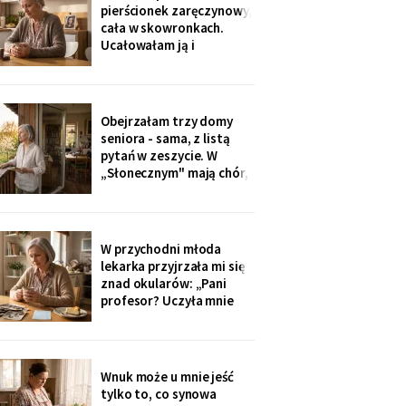
Wieczorem zadzwonił i
pierścionek zaręczynowy,
długo milczał w
cała w skowronkach.
słuchawce - pierwszy raz
Ucałowałam ją i
od lat
powiedziałam tylko
jedno: „załóż osobne
konto, dziecko, i nigdy
go nie zamykaj". Zdziwiła
Obejrzałam trzy domy
się, mama się obruszyła.
seniora - sama, z listą
Kiedyś zrozumie - ja
pytań w zeszycie. W
zrozumiałam o
„Słonecznym" mają chór,
czterdzieści lat za
bibliotekę i balkony na
południe. Wpłaciłam
zadatek za pokój z
widokiem na sad i
W przychodni młoda
podpisałam papiery.
lekarka przyjrzała mi się
Dzieciom powiem po
znad okularów: „Pani
fakcie - niech raz
profesor? Uczyła mnie
dowiedzą się ostatnie.
pani polskiego w drugim
liceum!". Przyjęła mnie
bez kolejki, a na koniec
ucałowała w oba policzki.
Wnuk może u mnie jeść
Córka wieczorem
tylko to, co synowa
zapytała tylko, czy przy