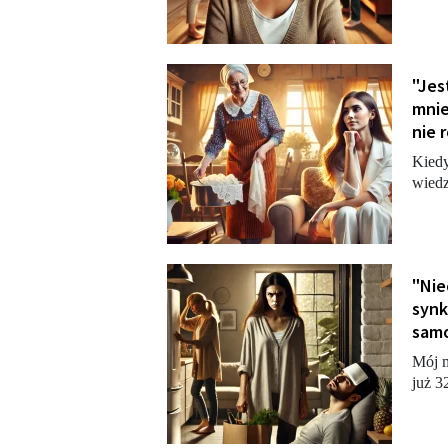
"Jes
mnie
nie 
Kiedy
wiedz
"Nie
synk
samo
Mój m
już 3