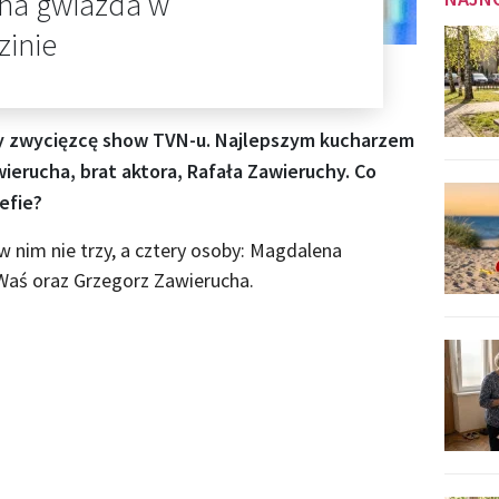
jna gwiazda w
zinie
y zwycięzcę show TVN-u. Najlepszym kucharzem
erucha, brat aktora, Rafała Zawieruchy. Co
efie?
w nim nie trzy, a cztery osoby: Magdalena
Waś oraz Grzegorz Zawierucha.