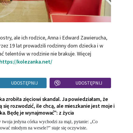
ostry, ale ich rodzice, Anna i Edward Zawierucha,
rzez 19 lat prowadzili rodzinny dom dziecka i w
ć telentów w rodzinie nie brakuje. Więcej
https://kolezanka.net/
UDOSTĘPNIJ
UDOSTĘPNIJ
ka zrobiła zięciowi skandal. Ja powiedziałam, że
 się rozwodzić, ile chcą, ale mieszkanie jest moje i
ka. Będę je wynajmować": z życia
 twoja jedyna córka wychodzi za mąż, pytanie: „Co
ować młodym na wesele?” staje się oczywiste.