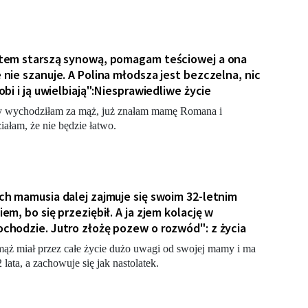
tem starszą synową, pomagam teściowej a ona
 nie szanuje. A Polina młodsza jest bezczelna, nic
robi i ją uwielbiają":Niesprawiedliwe życie
 wychodziłam za mąż, już znałam mamę Romana i
iałam, że nie będzie łatwo.
ch mamusia dalej zajmuje się swoim 32-letnim
iem, bo się przeziębił. A ja zjem kolację w
chodzie. Jutro złożę pozew o rozwód": z życia
ąż miał przez całe życie dużo uwagi od swojej mamy i ma
2 lata, a zachowuje się jak nastolatek.