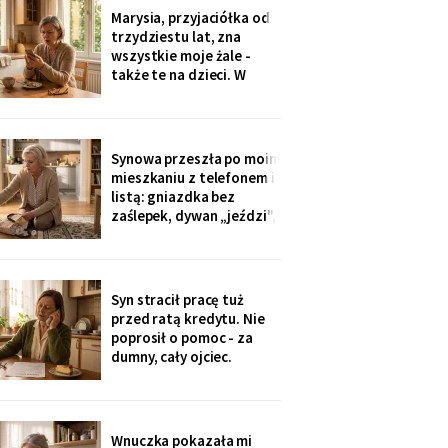
Dwadzieścia lat woziłam
Marysia, przyjaciółka od
im niedzielne obiady.
trzydziestu lat, zna
Karton stoi w
wszystkie moje żale -
przedpokoju trzeci dzień
także te na dzieci. W
- nie
niedzielę zobaczyłam u
wnuczki zdjęcia z chrzcin:
przy stole, obok mojej
córki, siedziała Marysia.
Synowa przeszła po moim
Mnie nie zaproszono.
mieszkaniu z telefonem i
Córka wyjaśniła krótko:
listą: gniazdka bez
„Marysia tak
zaślepek, dywan „jeździ",
garnki w zasięgu małej.
Dwie strony poprawek -
„inaczej nie będziemy jej
przywozić". Zaślepki
Syn stracił pracę tuż
kupiłam w poniedziałek.
przed ratą kredytu. Nie
Własną trójkę
poprosił o pomoc - za
wychowałam bez ani
dumny, cały ojciec.
jednej.
Przelałam im z lokaty
piętnaście tysięcy, w
tytule wpisałam „zaległy
prezent ślubny".
Wnuczka pokazała mi