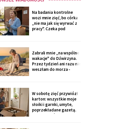
Na badania kontrolne
wozi mnie zięć, bo córka
„nie ma jak się wyrwać z
pracy". Czeka pod
przychodnią z termosem i
drożdżówką, żonie nic nie
mówi. W zeszły czwartek
powiedział cicho: „niech
Zabrali mnie „na wspólne
się mama na nią nie
wakacje" do Dźwirzyna.
gniewa. Ona zapomina, że
Przez tydzień ani razu nie
mama nie będzie
weszłam do morza -
pilnowałam dzieci, kiedy
młodzi „korzystali z
życia". W drodze
powrotnej syn zapytał: „i
W sobotę zięć przywiózł
jak, mamo, odpoczęłaś?".
karton: wszystkie moje
Piasek przywiozłam tylko
słoiki i garnki, umyte,
w butach, z placu
poprzekładane gazetą.
„Synowa mówi, że już nie
trzeba, mamo, zamawiają
teraz z aplikacji".