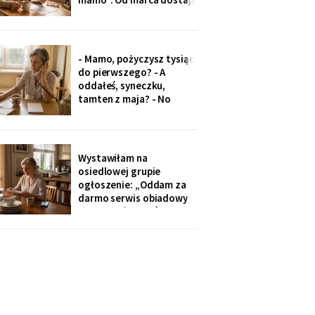
czterysta złotych więcej.
I od marca syn co miesiąc
wyciąga rękę: „przecież
to tatowe pieniądze, a
- Mamo, pożyczysz tysiąc
tata by chciał pomagać
do pierwszego? - A
nam, nie tobie".
oddałeś, syneczku,
tamten z maja? - No
wiesz co, z tobą się nie da
rozmawiać. Odłożył
słuchawkę. Pięć minut
później zadzwoniła
Wystawiłam na
synowa. Zaczęła od tego,
osiedlowej grupie
że „babcia podobno robi
ogłoszenie: „Oddam za
problemy".
darmo serwis obiadowy
na dwanaście osób,
nieużywany od pięciu lat.
Powód: nie mam już dla
kogo nakrywać". W dwie
godziny napisało
czterdzieści obcych osób.
Z rodziny - nikt, choć
wszyscy tam siedzą.