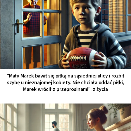
"Mały Marek bawił się piłką na sąsiedniej ulicy i rozbił
szybę u nieznajomej kobiety. Nie chciała oddać piłki,
Marek wrócił z przeprosinami": z życia