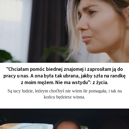
"Chciałam pomóc biednej znajomej i zaprosiłam ją do
pracy u nas. A ona była tak ubrana, jakby szła na randkę
z moim mężem. Nie ma wstydu": z życia.
Są tacy ludzie, którym choćbyś nie wiem ile pomagała, i tak na
końcu będziesz winna.