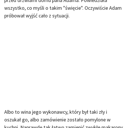
przed drzwiami domu pana Adama. Powiedziała
wszystko, co myśli o takim "święcie". Oczywiście Adam
próbował wyjść cało z sytuacji.
Albo to wina jego wykonawcy, który był taki zły i
oszukał go, albo zamówienie zostało pomylone w
kuchni. Naprawdę tak łatwo zamienić zwykłe makarony