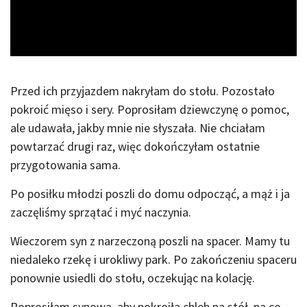
Video
Przed ich przyjazdem nakryłam do stołu. Pozostało
pokroić mięso i sery. Poprosiłam dziewczynę o pomoc,
ale udawała, jakby mnie nie słyszała. Nie chciałam
powtarzać drugi raz, więc dokończyłam ostatnie
przygotowania sama.
Po posiłku młodzi poszli do domu odpocząć, a mąż i ja
zaczęliśmy sprzątać i myć naczynia.
Wieczorem syn z narzeczoną poszli na spacer. Mamy tu
niedaleko rzekę i urokliwy park. Po zakończeniu spaceru
ponownie usiedli do stołu, oczekując na kolację.
Poprosiłam synową, aby pokroiła chleb na stół, na co