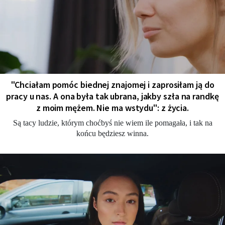
"Chciałam pomóc biednej znajomej i zaprosiłam ją do
pracy u nas. A ona była tak ubrana, jakby szła na randkę
z moim mężem. Nie ma wstydu": z życia.
Są tacy ludzie, którym choćbyś nie wiem ile pomagała, i tak na
końcu będziesz winna.