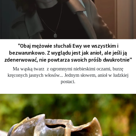
"Obaj mężowie słuchali Ewy we wszystkim i
bezwarunkowo. Z wyglądu jest jak anioł, ale jeśli ją
zdenerwować, nie powtarza swoich próśb dwukrotnie"
Ma wąską twarz z ogromnymi niebieskimi oczami, burzę
kręconych jasnych włosów... Jednym słowem, anioł w ludzkiej
postaci.