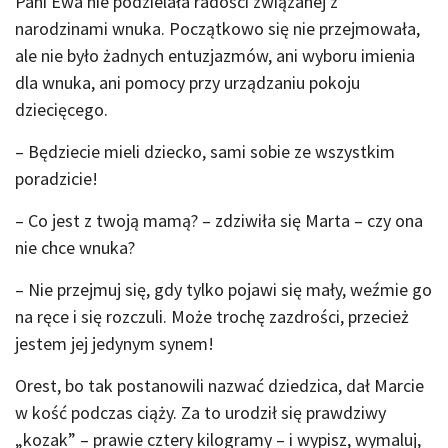
Pani Ewa nie podzielała radości związanej z
narodzinami wnuka. Początkowo się nie przejmowała,
ale nie było żadnych entuzjazmów, ani wyboru imienia
dla wnuka, ani pomocy przy urządzaniu pokoju
dziecięcego.
– Będziecie mieli dziecko, sami sobie ze wszystkim
poradzicie!
– Co jest z twoją mamą? – zdziwiła się Marta – czy ona
nie chce wnuka?
– Nie przejmuj się, gdy tylko pojawi się mały, weźmie go
na ręce i się rozczuli. Może trochę zazdrości, przecież
jestem jej jedynym synem!
Orest, bo tak postanowili nazwać dziedzica, dał Marcie
w kość podczas ciąży. Za to urodził się prawdziwy
„kozak” – prawie cztery kilogramy – i wypisz, wymaluj,