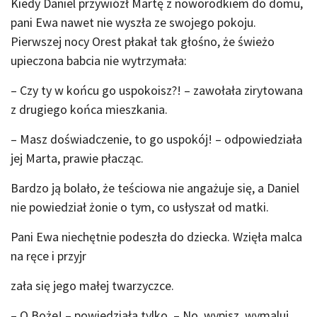
Kiedy Daniel przywiózł Martę z noworodkiem do domu,
pani Ewa nawet nie wyszła ze swojego pokoju.
Pierwszej nocy Orest płakał tak głośno, że świeżo
upieczona babcia nie wytrzymała:
– Czy ty w końcu go uspokoisz?! – zawołała zirytowana
z drugiego końca mieszkania.
– Masz doświadczenie, to go uspokój! – odpowiedziała
jej Marta, prawie płacząc.
Bardzo ją bolało, że teściowa nie angażuje się, a Daniel
nie powiedział żonie o tym, co usłyszał od matki.
Pani Ewa niechętnie podeszła do dziecka. Wzięła malca
na ręce i przyjr
zała się jego małej twarzyczce.
– O Boże! – powiedziała tylko. – No, wypisz, wymaluj