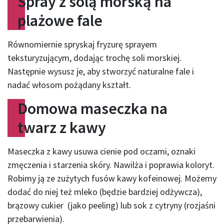
Spray z solą morską na
plażowe fale
Równomiernie spryskaj fryzurę sprayem
teksturyzującym, dodając trochę soli morskiej.
Następnie wysusz je, aby stworzyć naturalne fale i
nadać włosom pożądany kształt.
Domowa maseczka na
twarz z kawy
Maseczka z kawy usuwa cienie pod oczami, oznaki
zmęczenia i starzenia skóry. Nawilża i poprawia koloryt.
Robimy ją ze zużytych fusów kawy kofeinowej. Możemy
dodać do niej też mleko (będzie bardziej odżywcza),
brązowy cukier (jako peeling) lub sok z cytryny (rozjaśni
przebarwienia).