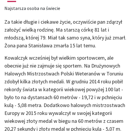
Najstarsza osoba na świecie
Za takie długie i ciekawe życie, oczywiście pan zdąrzył
założyć wielką rodzinę. Ma starszą córkę 81 lat i
młodszą, której 79. Miał tak samo syna, który już zmarł.
Żona pana Stanisława zmarła 15 lat temu.
Kowalczyk wcześniej był wielkim sportowcem, ale
obecnie już nie zajmuje się sportem. Na Drużynowych
Halowych Mistrzostwach Polski Weteranów w Toruniu
zdobył kilka złotych medali. W grudniu 2014 roku pobił
rekordy świata w kategorii wiekowej powyżej 100 lat -
było to na dystansach 60 metrów - 19,72 i w pchnięciu
kulą - 5,08 metra. Dodatkowo halowych mistrzostwach
Europy w 2015 roku wywalczył w swojej kategorii
wiekowej złoty medal w biegu na 60 metrów z czasem
20,27 sekundy i złoty medal w pchnięciu kulą - 5,07 m.