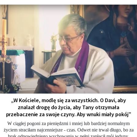
„W Kościele, modlę się za wszystkich. O Davi, aby
znalazł drogę do życia, aby Tany otrzymała
przebaczenie za swoje czyny. Aby wnuki miały pokój”
W ciągłej pogoni za pieniędzmi i mniej lub bardziej normalnym
życiem straciłam najcenniejsze - czas. Odwet nie trwał długo, bo za
brak odpowiedniego wychowania w pełni zapłacił mój jedyny,