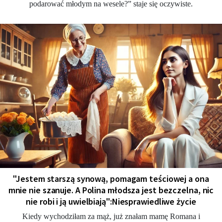
podarować młodym na wesele?” staje się oczywiste.
"Jestem starszą synową, pomagam teściowej a ona
mnie nie szanuje. A Polina młodsza jest bezczelna, nic
nie robi i ją uwielbiają":Niesprawiedliwe życie
Kiedy wychodziłam za mąż, już znałam mamę Romana i