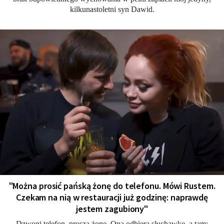
kilkunastoletni syn Dawid.
"Można prosić pańską żonę do telefonu. Mówi Rustem.
Czekam na nią w restauracji już godzinę: naprawdę
jestem zagubiony"
Dzwoni telefon, proszą żonę. Ona odbiera słuchawkę, a tam: