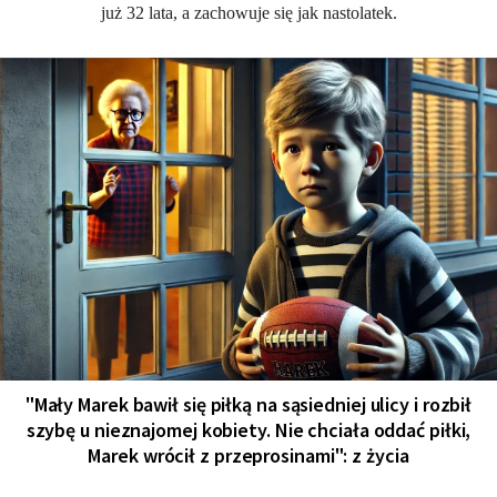
już 32 lata, a zachowuje się jak nastolatek.
"Mały Marek bawił się piłką na sąsiedniej ulicy i rozbił
szybę u nieznajomej kobiety. Nie chciała oddać piłki,
Marek wrócił z przeprosinami": z życia